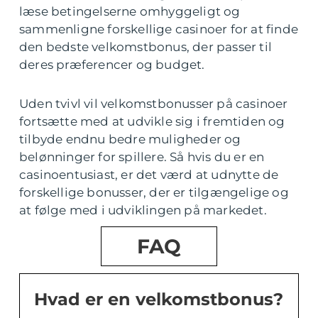
læse betingelserne omhyggeligt og
sammenligne forskellige casinoer for at finde
den bedste velkomstbonus, der passer til
deres præferencer og budget.
Uden tvivl vil velkomstbonusser på casinoer
fortsætte med at udvikle sig i fremtiden og
tilbyde endnu bedre muligheder og
belønninger for spillere. Så hvis du er en
casinoentusiast, er det værd at udnytte de
forskellige bonusser, der er tilgængelige og
at følge med i udviklingen på markedet.
FAQ
Hvad er en velkomstbonus?