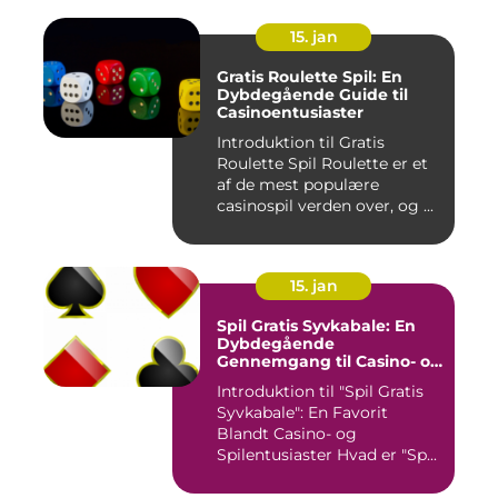
15. jan
Gratis Roulette Spil: En
Dybdegående Guide til
Casinoentusiaster
Introduktion til Gratis
Roulette Spil Roulette er et
af de mest populære
casinospil verden over, og ...
15. jan
Spil Gratis Syvkabale: En
Dybdegående
Gennemgang til Casino- og
Spilentusiasten
Introduktion til "Spil Gratis
Syvkabale": En Favorit
Blandt Casino- og
Spilentusiaster Hvad er "Sp...