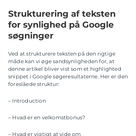
Strukturering af teksten
for synlighed på Google
søgninger
Ved at strukturere teksten på den rigtige
måde kan vi øge sandsynligheden for, at
denne artikel bliver vist som et highlighted
snippet i Google søgeresultaterne. Her er den
foreslåede struktur:
– Introduction
– Hvad er en velkomstbonus?
– Hvad er vigtigt at vide om