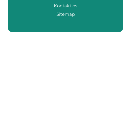
Kontakt os
Sitemap