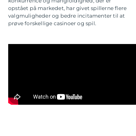
konkurrence og mangfoldighed, der er
opstået på markedet, har givet spillerne flere
valgmuligheder og bedre incitamenter til at
prøve forskellige casinoer og spil.