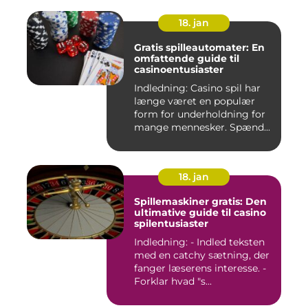
18. jan
Gratis spilleautomater: En
omfattende guide til
casinoentusiaster
Indledning: Casino spil har
længe været en populær
form for underholdning for
mange mennesker. Spænd...
18. jan
Spillemaskiner gratis: Den
ultimative guide til casino
spilentusiaster
Indledning: - Indled teksten
med en catchy sætning, der
fanger læserens interesse. -
Forklar hvad "s...