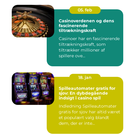
05. feb
Casinoverdenen og dens
fascinerende
tiltrækningskraft
Casinoer har en fascinerende
tiltrækningskraft, som
tiltrækker millioner af
spillere ove...
18. jan
Spilleautomater gratis for
sjov: En dybdegående
indsigt i casino spil
Indledning Spilleautomater
gratis for sjov har altid været
et populært valg blandt
dem, der er inte...