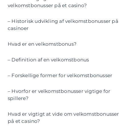
velkomstbonusser på et casino?
– Historisk udvikling af velkomstbonusser på
casinoer
Hvad er en velkomstbonus?
– Definition af en velkomstbonus
– Forskellige former for velkomstbonusser
– Hvorfor er velkomstbonusser vigtige for
spillere?
Hvad er vigtigt at vide om velkomstbonusser
på et casino?