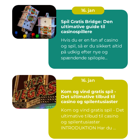
16. jan
Spil Gratis Bridge: Den
ultimative guide til
casinospillere
Hvis du er en fan af casino
og spil, så er du sikkert altid
på udkig efter nye og
spændende spilople...
16. jan
Kom og vind gratis spil -
Det ultimative tilbud til
casino og spilentusiaster
Kom og vind gratis spil - Det
ultimative tilbud til casino
og spilentusiaster
INTRODUKTION Har du ...