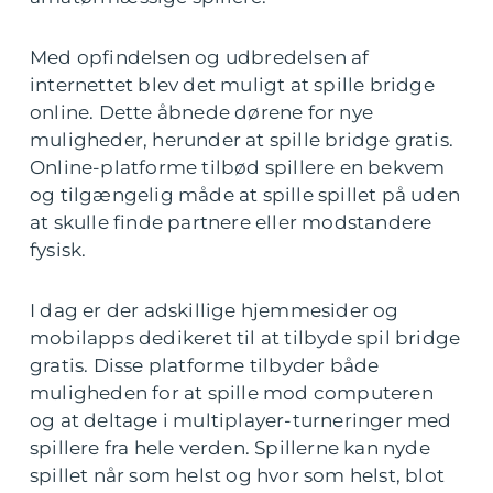
Med opfindelsen og udbredelsen af
internettet blev det muligt at spille bridge
online. Dette åbnede dørene for nye
muligheder, herunder at spille bridge gratis.
Online-platforme tilbød spillere en bekvem
og tilgængelig måde at spille spillet på uden
at skulle finde partnere eller modstandere
fysisk.
I dag er der adskillige hjemmesider og
mobilapps dedikeret til at tilbyde spil bridge
gratis. Disse platforme tilbyder både
muligheden for at spille mod computeren
og at deltage i multiplayer-turneringer med
spillere fra hele verden. Spillerne kan nyde
spillet når som helst og hvor som helst, blot