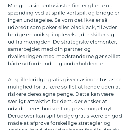
Mange casinoentusiaster finder glæde og
spænding ved at spille kortspil, og bridge er
ingen undtagelse. Selvom det ikke er så
udbredt som poker eller blackjack, tilbyder
bridge en unik spiloplevelse, der skiller sig
ud fra mængden. De strategiske elementer,
samarbejdet med din partner og
rivaliseringen med modstanderne gør spillet
både udfordrende og underholdende.
At spille bridge gratis giver casinoentusiaster
mulighed for at lære spillet at kende uden at
risikere deres egne penge. Dette kan være
særligt attraktivt for dem, der ønsker at
udvide deres horisont og prøve noget nyt.
Derudover kan spil bridge gratis være en god
måde at afprøve forskellige strategier og