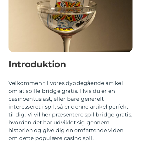
Introduktion
Velkommen til vores dybdegående artikel
om at spille bridge gratis. Hvis du er en
casinoentusiast, eller bare generelt
interesseret i spil, så er denne artikel perfekt
til dig. Vi vil her præsentere spil bridge gratis,
hvordan det har udviklet sig gennem
historien og give dig en omfattende viden
om dette populære casino spil.