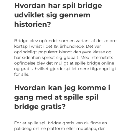
Hvordan har spil bridge
udviklet sig gennem
historien?
Bridge blev opfundet som en variant af det ældre
kortspil whist i det 19. århundrede. Det var
oprindeligt populært blandt den øvre klasse og
har sidenhen spredt sig globalt. Med internetets
opfindelse blev det muligt at spille bridge online
og gratis, hvilket gjorde spillet mere tilgængeligt
for alle.
Hvordan kan jeg komme i
gang med at spille spil
bridge gratis?
For at spille spil bridge gratis kan du finde en
pålidelig online platform eller mobilapp, der