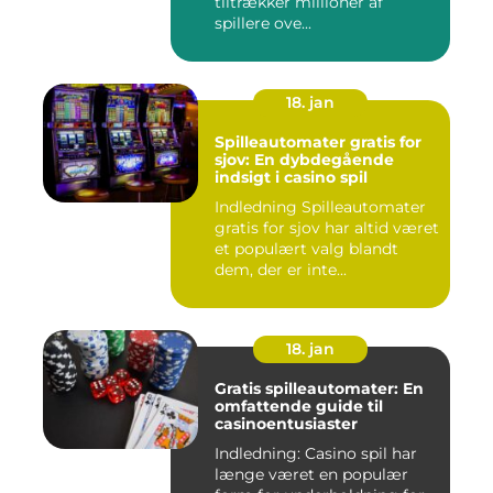
tiltrækker millioner af
spillere ove...
18. jan
Spilleautomater gratis for
sjov: En dybdegående
indsigt i casino spil
Indledning Spilleautomater
gratis for sjov har altid været
et populært valg blandt
dem, der er inte...
18. jan
Gratis spilleautomater: En
omfattende guide til
casinoentusiaster
Indledning: Casino spil har
længe været en populær