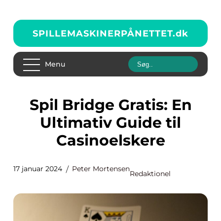
SPILLEMASKINERPÅNETTET.
dk
Menu
Spil Bridge Gratis: En
Ultimativ Guide til
Casinoelskere
17 januar 2024
Peter Mortensen
Redaktionel