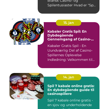
Blandt Casino- og
Spilentusiaster Hvad er "Sp...
15. jan
Kabaler Gratis Spil: En
Dybdegående
Gennemgang af Casino-
Spillets
Kabaler Gratis Spil - En
Favoritunderholdning
Uundværlig Del af Casino-
Spillernes Oplevelse
Indledning: Velkommen til
vo...
14. jan
Spil 7 kabale online gratis:
En dybdegående guide til
casinospillere
Spil 7 kabale online gratis -
en sjov og underholdende