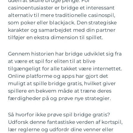
uden at skulle bruge penge. For
casinoentusiaster er bridge et interessant
alternativ til mere traditionelle casinospil,
som poker eller blackjack. Den strategiske
karakter og samarbejdet med din partner
tilføjer en ekstra dimension til spillet.
Gennem historien har bridge udviklet sig fra
at være et spil for eliten til at blive
tilgængeligt for alle takket være internettet.
Online platforme og apps har gjort det
muligt at spille bridge gratis, hvilket giver
spillere en bekvem måde at træne deres
færdigheder på og prøve nye strategier.
Så hvorfor ikke prøve spil bridge gratis?
Udforsk denne fantastiske verden af kortspil,
lær reglerne og udfordr dine venner eller