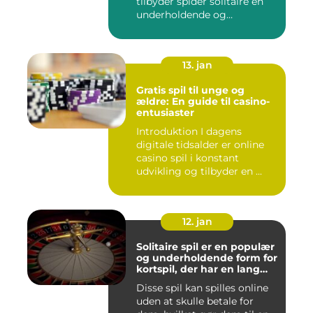
tilbyder spider solitaire en
underholdende og
udfordren...
13. jan
Gratis spil til unge og
ældre: En guide til casino-
entusiaster
Introduktion I dagens
digitale tidsalder er online
casino spil i konstant
udvikling og tilbyder en ...
12. jan
Solitaire spil er en populær
og underholdende form for
kortspil, der har en lang
historie og en stor
Disse spil kan spilles online
tilhængerskare
uden at skulle betale for