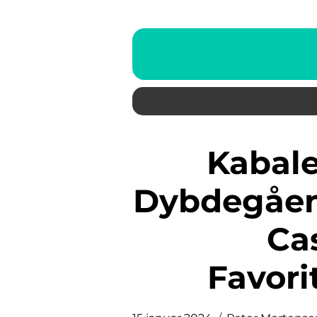
Kabaler Gratis Spil: En
Dybdegåe
Cas
Favori