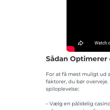
Sådan Optimerer 
For at få mest muligt ud a
faktorer, du bør overveje.
spiloplevelse:
– Vælg en pålidelig casin