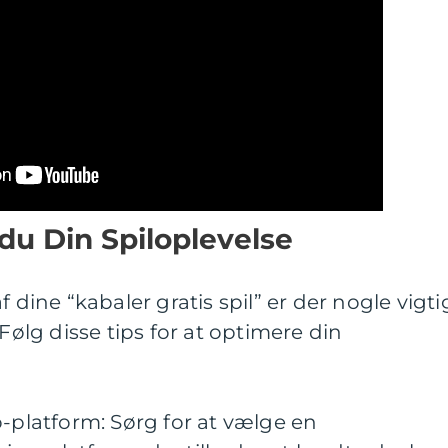
du Din Spiloplevelse
f dine “kabaler gratis spil” er der nogle vigti
 Følg disse tips for at optimere din
o-platform: Sørg for at vælge en