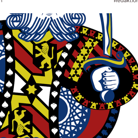
n
Redaktio