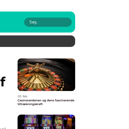
f
05. feb
Casinoverdenen og dens fascinerende
tiltrækningskraft