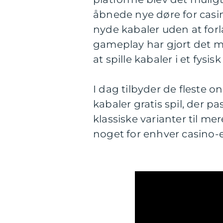
åbnede nye døre for casin
nyde kabaler uden at forl
gameplay har gjort det m
at spille kabaler i et fysis
I dag tilbyder de fleste o
kabaler gratis spil, der p
klassiske varianter til m
noget for enhver casino-e