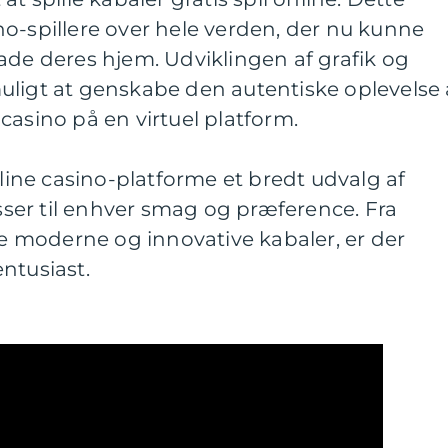
o-spillere over hele verden, der nu kunne
ade deres hjem. Udviklingen af grafik og
uligt at genskabe den autentiske oplevelse 
k casino på en virtuel platform.
nline casino-platforme et bredt udvalg af
asser til enhver smag og præference. Fra
ere moderne og innovative kabaler, er der
ntusiast.