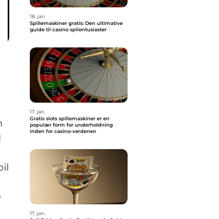
18. jan
Spillemaskiner gratis: Den ultimative
guide til casino spilentusiaster
e
17. jan
Gratis slots spillemaskiner er en
n
populær form for underholdning
inden for casino-verdenen
l
il
e
17. jan