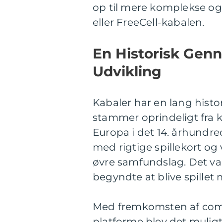
op til mere komplekse og
eller FreeCell-kabalen.
En Historisk Gen
Udvikling
Kabaler har en lang histor
stammer oprindeligt fra 
Europa i det 14. århundre
med rigtige spillekort og
øvre samfundslag. Det var 
begyndte at blive spillet
Med fremkomsten af comp
platforme blev det muligt a