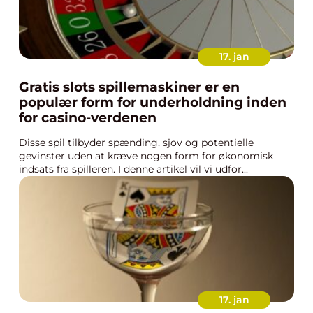
17. jan
Gratis slots spillemaskiner er en
populær form for underholdning inden
for casino-verdenen
Disse spil tilbyder spænding, sjov og potentielle
gevinster uden at kræve nogen form for økonomisk
indsats fra spilleren. I denne artikel vil vi udfor...
17. jan