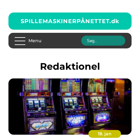
SPILLEMASKINERPÅNETTET.
dk
Menu
redaktionel
18. jan