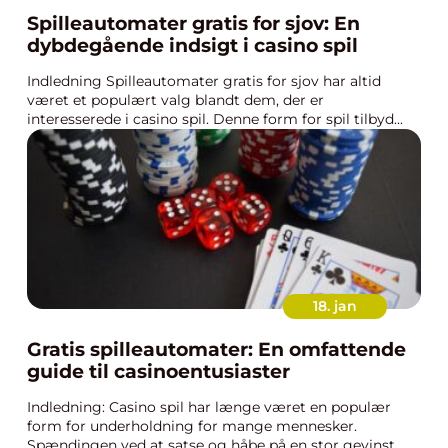
Spilleautomater gratis for sjov: En
dybdegående indsigt i casino spil
Indledning Spilleautomater gratis for sjov har altid
været et populært valg blandt dem, der er
interesserede i casino spil. Denne form for spil tilbyd...
18. jan
Gratis spilleautomater: En omfattende
guide til casinoentusiaster
Indledning: Casino spil har længe været en populær
form for underholdning for mange mennesker.
Spændingen ved at satse og håbe på en stor gevinst