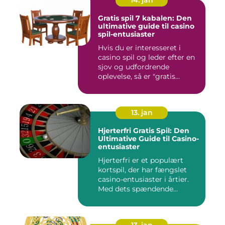
14. jan
Gratis spil 7 kabalen: Den
ultimative guide til casino
spil-entusiaster
Hvis du er interesseret i
casino spil og leder efter en
sjov og udfordrende
oplevelse, så er "gratis...
13. jan
Hjerterfri Gratis Spil: Den
Ultimative Guide til Casino-
entusiaster
Hjerterfri er et populært
kortspil, der har fængslet
casino-entusiaster i årtier.
Med dets spændende...