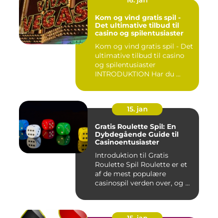
16. jan
Kom og vind gratis spil -
Det ultimative tilbud til
casino og spilentusiaster
Kom og vind gratis spil - Det
ultimative tilbud til casino
og spilentusiaster
INTRODUKTION Har du ...
15. jan
Gratis Roulette Spil: En
Dybdegående Guide til
Casinoentusiaster
Introduktion til Gratis
Roulette Spil Roulette er et
af de mest populære
casinospil verden over, og ...