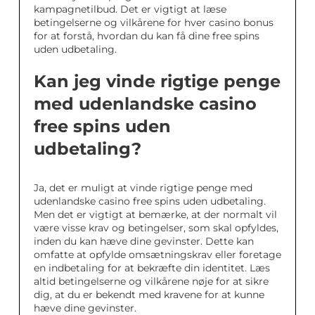
kampagnetilbud. Det er vigtigt at læse
betingelserne og vilkårene for hver casino bonus
for at forstå, hvordan du kan få dine free spins
uden udbetaling.
Kan jeg vinde rigtige penge
med udenlandske casino
free spins uden
udbetaling?
Ja, det er muligt at vinde rigtige penge med
udenlandske casino free spins uden udbetaling.
Men det er vigtigt at bemærke, at der normalt vil
være visse krav og betingelser, som skal opfyldes,
inden du kan hæve dine gevinster. Dette kan
omfatte at opfylde omsætningskrav eller foretage
en indbetaling for at bekræfte din identitet. Læs
altid betingelserne og vilkårene nøje for at sikre
dig, at du er bekendt med kravene for at kunne
hæve dine gevinster.