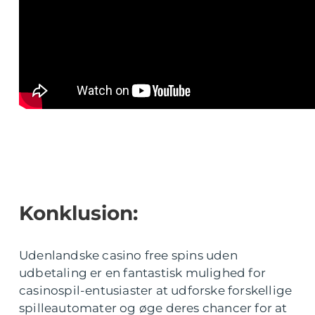
Konklusion:
Udenlandske casino free spins uden
udbetaling er en fantastisk mulighed for
casinospil-entusiaster at udforske forskellige
spilleautomater og øge deres chancer for at