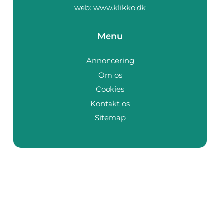
web:
www.klikko.dk
Menu
Annoncering
Om os
Cookies
Kontakt os
Sitemap