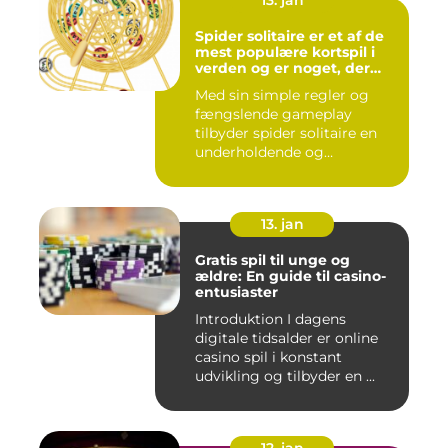
13. jan
Spider solitaire er et af de
mest populære kortspil i
verden og er noget, der
kan nydes af både casual
Med sin simple regler og
og erfarne casinospillere
fængslende gameplay
tilbyder spider solitaire en
underholdende og
udfordren...
13. jan
Gratis spil til unge og
ældre: En guide til casino-
entusiaster
Introduktion I dagens
digitale tidsalder er online
casino spil i konstant
udvikling og tilbyder en ...