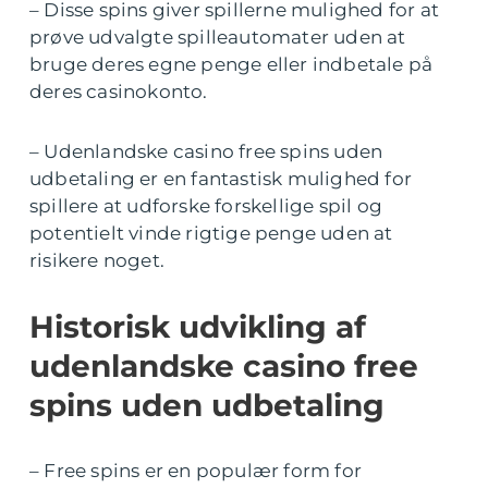
– Disse spins giver spillerne mulighed for at
prøve udvalgte spilleautomater uden at
bruge deres egne penge eller indbetale på
deres casinokonto.
– Udenlandske casino free spins uden
udbetaling er en fantastisk mulighed for
spillere at udforske forskellige spil og
potentielt vinde rigtige penge uden at
risikere noget.
Historisk udvikling af
udenlandske casino free
spins uden udbetaling
– Free spins er en populær form for