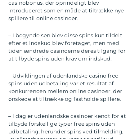
casinobonus, der oprindeligt blev
introduceret som en måde at tiltrække nye
spillere til online casinoer.
– I begyndelsen blev disse spins kun tildelt
efter et indskud blev foretaget, men med
tiden ændrede casinoerne deres tilgang for
at tilbyde spins uden krav om indskud.
– Udviklingen af udenlandske casino free
spins uden udbetaling var et resultat af
konkurrencen mellem online casinoer, der
ønskede at tiltrække og fastholde spillere.
– I dag er udenlandske casinoer kendt for at
tilbyde forskellige typer free spins uden
udbetaling, herunder spins ved tilmelding,