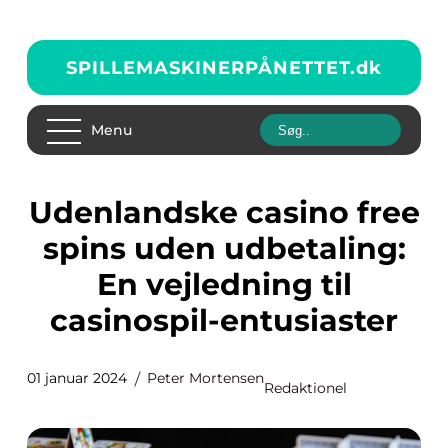
SPILLEMASKINERPÅNETTET.
dk
Menu
Udenlandske casino free
spins uden udbetaling:
En vejledning til
casinospil-entusiaster
01 januar 2024
Peter Mortensen
Redaktionel