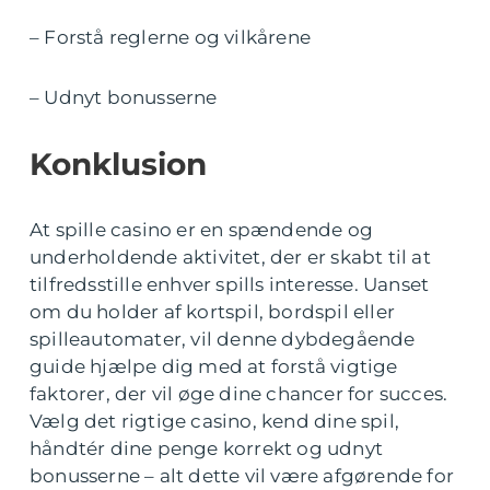
– Forstå reglerne og vilkårene
– Udnyt bonusserne
Konklusion
At spille casino er en spændende og
underholdende aktivitet, der er skabt til at
tilfredsstille enhver spills interesse. Uanset
om du holder af kortspil, bordspil eller
spilleautomater, vil denne dybdegående
guide hjælpe dig med at forstå vigtige
faktorer, der vil øge dine chancer for succes.
Vælg det rigtige casino, kend dine spil,
håndtér dine penge korrekt og udnyt
bonusserne – alt dette vil være afgørende for