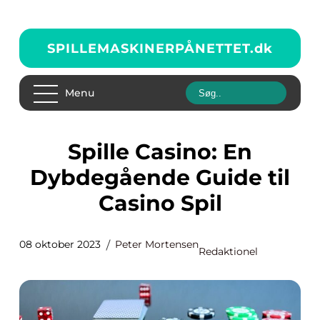
SPILLEMASKINERPÅNETTET.
dk
Menu
Spille Casino: En
Dybdegående Guide til
Casino Spil
08 oktober 2023
Peter Mortensen
Redaktionel