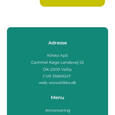
Adresse
web:
www.klikko.dk
Menu
Annoncering