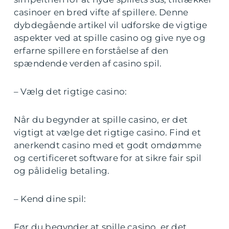
casinoer en bred vifte af spillere. Denne
dybdegående artikel vil udforske de vigtige
aspekter ved at spille casino og give nye og
erfarne spillere en forståelse af den
spændende verden af casino spil.
– Vælg det rigtige casino:
Når du begynder at spille casino, er det
vigtigt at vælge det rigtige casino. Find et
anerkendt casino med et godt omdømme
og certificeret software for at sikre fair spil
og pålidelig betaling.
– Kend dine spil:
Før du begynder at spille casino, er det