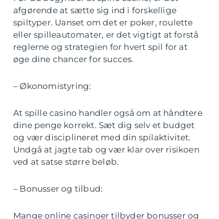
afgørende at sætte sig ind i forskellige
spiltyper. Uanset om det er poker, roulette
eller spilleautomater, er det vigtigt at forstå
reglerne og strategien for hvert spil for at
øge dine chancer for succes.
– Økonomistyring:
At spille casino handler også om at håndtere
dine penge korrekt. Sæt dig selv et budget
og vær disciplineret med din spilaktivitet.
Undgå at jagte tab og vær klar over risikoen
ved at satse større beløb.
– Bonusser og tilbud:
Mange online casinoer tilbyder bonusser og