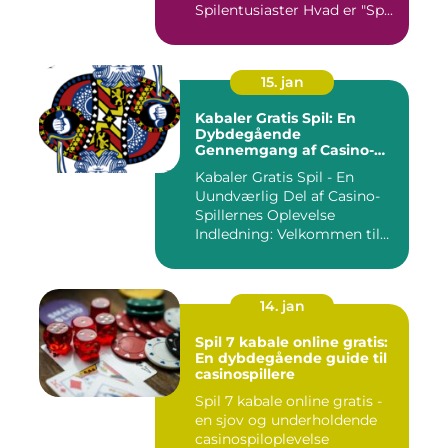
Spilentusiaster Hvad er "Sp...
15. jan
Kabaler Gratis Spil: En
Dybdegående
Gennemgang af Casino-
Spillets
Kabaler Gratis Spil - En
Favoritunderholdning
Uundværlig Del af Casino-
Spillernes Oplevelse
Indledning: Velkommen til
vo...
14. jan
Spil 7 kabale online gratis:
En dybdegående guide til
casinospillere
Spil 7 kabale online gratis -
en sjov og underholdende
casinospiloplevelse