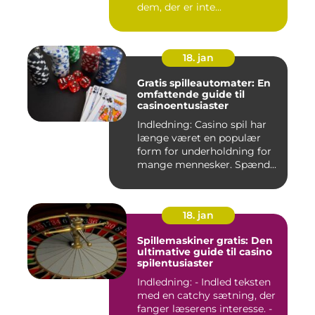
dem, der er inte...
18. jan
Gratis spilleautomater: En
omfattende guide til
casinoentusiaster
Indledning: Casino spil har
længe været en populær
form for underholdning for
mange mennesker. Spænd...
18. jan
Spillemaskiner gratis: Den
ultimative guide til casino
spilentusiaster
Indledning: - Indled teksten
med en catchy sætning, der
fanger læserens interesse. -