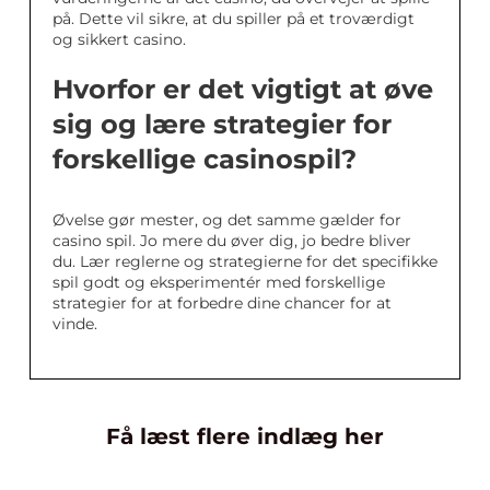
på. Dette vil sikre, at du spiller på et troværdigt
og sikkert casino.
Hvorfor er det vigtigt at øve
sig og lære strategier for
forskellige casinospil?
Øvelse gør mester, og det samme gælder for
casino spil. Jo mere du øver dig, jo bedre bliver
du. Lær reglerne og strategierne for det specifikke
spil godt og eksperimentér med forskellige
strategier for at forbedre dine chancer for at
vinde.
Få læst flere indlæg her