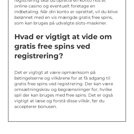
registrering skal du oprette en konto hos et
online casino og eventuelt foretage en
indbetaling. Når din konto er oprettet, vil du blive
belønnet med en vis mængde gratis free spins,
som kan bruges på udvalgte slots-maskiner.
Hvad er vigtigt at vide om
gratis free spins ved
registrering?
Det er vigtigt at være opmærksom på
betingelserne og vilkårene for at få adgang til
gratis free spins ved registrering. Der kan være
omsætningskrav og begrænsninger for, hvilke
spil der kan bruges med free spins. Det er også
vigtigt at læse og forstå disse vilkår, før du
accepterer bonusen.