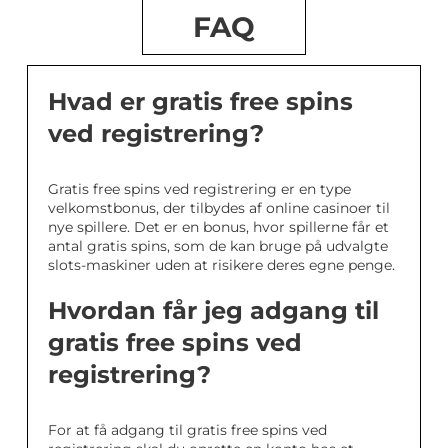
FAQ
Hvad er gratis free spins
ved registrering?
Gratis free spins ved registrering er en type
velkomstbonus, der tilbydes af online casinoer til
nye spillere. Det er en bonus, hvor spillerne får et
antal gratis spins, som de kan bruge på udvalgte
slots-maskiner uden at risikere deres egne penge.
Hvordan får jeg adgang til
gratis free spins ved
registrering?
For at få adgang til gratis free spins ved