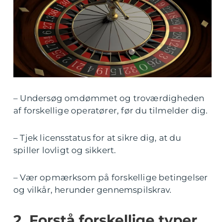
– Undersøg omdømmet og troværdigheden
af forskellige operatører, før du tilmelder dig.
– Tjek licensstatus for at sikre dig, at du
spiller lovligt og sikkert.
– Vær opmærksom på forskellige betingelser
og vilkår, herunder gennemspilskrav.
2. Forstå forskellige typer