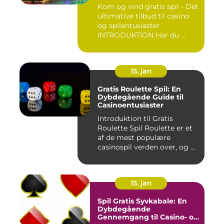
Kom og vind gratis spil - Det
ultimative tilbud til casino
og spilentusiaster
INTRODUKTION Har du ...
15. jan
Gratis Roulette Spil: En
Dybdegående Guide til
Casinoentusiaster
Introduktion til Gratis
Roulette Spil Roulette er et
af de mest populære
casinospil verden over, og ...
15. jan
Spil Gratis Syvkabale: En
Dybdegående
Gennemgang til Casino- og