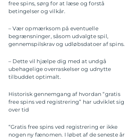
free spins, sørg for at læse og forstå
betingelser og vilkår.
– Vær opmærksom på eventuelle
begrænsninger, såsom udvalgte spil,
gennemspilskrav og udløbsdatoer af spins.
– Dette vil hjælpe dig med at undgå
ubehagelige overraskelser og udnytte
tilbuddet optimalt.
Historisk gennemgang af hvordan “gratis
free spins ved registrering” har udviklet sig
over tid
“Gratis free spins ved registrering er ikke
nogen ny fænomen. I løbet af de seneste år