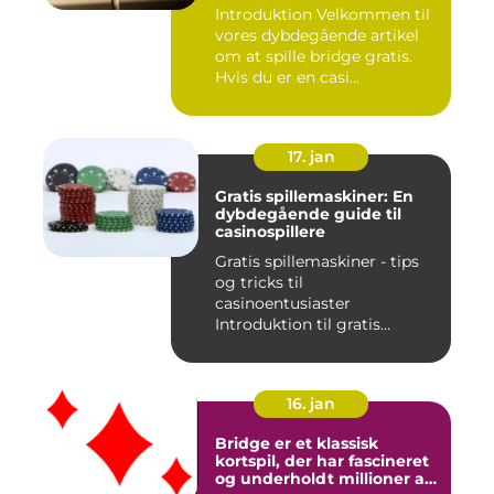
Introduktion Velkommen til
vores dybdegående artikel
om at spille bridge gratis.
Hvis du er en casi...
17. jan
Gratis spillemaskiner: En
dybdegående guide til
casinospillere
Gratis spillemaskiner - tips
og tricks til
casinoentusiaster
Introduktion til gratis
spillemaskin...
16. jan
Bridge er et klassisk
kortspil, der har fascineret
og underholdt millioner af