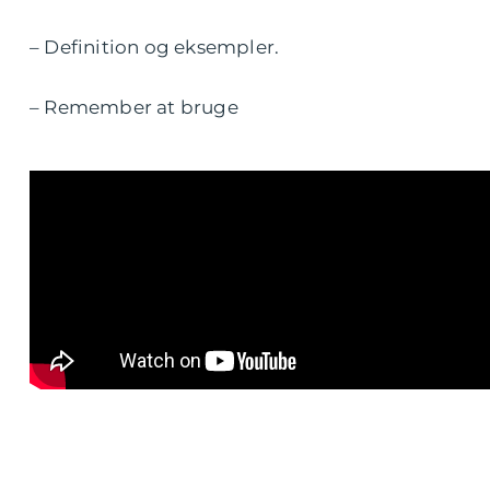
– Definition og eksempler.
– Remember at bruge