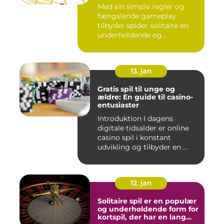
kan nydes af både casual
Med sin simple regler og
og erfarne casinospillere
fængslende gameplay
tilbyder spider solitaire en
underholdende og
udfordren...
13. jan
Gratis spil til unge og
ældre: En guide til casino-
entusiaster
Introduktion I dagens
digitale tidsalder er online
casino spil i konstant
udvikling og tilbyder en ...
12. jan
Solitaire spil er en populær
og underholdende form for
kortspil, der har en lang