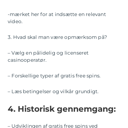
-mærket her for at indsætte en relevant
video.
3. Hvad skal man være opmærksom på?
– Vælg en pålidelig og licenseret
casinooperatør.
– Forskellige typer af gratis free spins.
– Læs betingelser og vilkår grundigt.
4. Historisk gennemgang:
– Udviklingen af gratis free spins ved