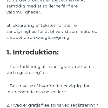
spins, der tilbydes, er steget markant,
samtidig med at spillerne får flere
valgmuligheder.
Strukturering af teksten for større
sandsynlighed for at blive vist som featured
snippet på en Google søgning
1. Introduktion:
– Kort forklaring af, hvad “gratis free spins
ved registrering” er.
– Beskrivelse af hvorfor det er vigtigt for
interesserede casino spillere.
2. Hvad er gratis free spins ved registrering?