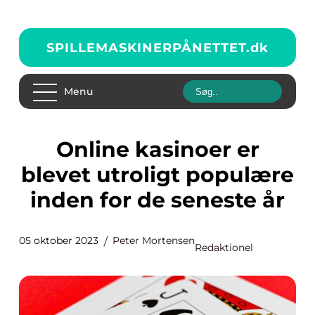
SPILLEMASKINERPÅNETTET.
dk
Menu
Online kasinoer er
blevet utroligt populære
inden for de seneste år
05 oktober 2023
Peter Mortensen
Redaktionel