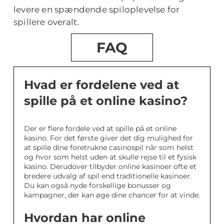
levere en spændende spiloplevelse for
spillere overalt.
FAQ
Hvad er fordelene ved at
spille på et online kasino?
Der er flere fordele ved at spille på et online
kasino. For det første giver det dig mulighed for
at spille dine foretrukne casinospil når som helst
og hvor som helst uden at skulle rejse til et fysisk
kasino. Derudover tilbyder online kasinoer ofte et
bredere udvalg af spil end traditionelle kasinoer.
Du kan også nyde forskellige bonusser og
kampagner, der kan øge dine chancer for at vinde.
Hvordan har online