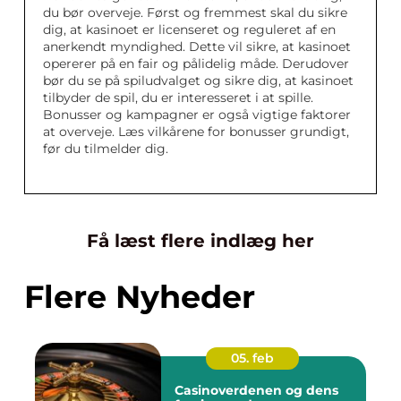
du bør overveje. Først og fremmest skal du sikre
dig, at kasinoet er licenseret og reguleret af en
anerkendt myndighed. Dette vil sikre, at kasinoet
opererer på en fair og pålidelig måde. Derudover
bør du se på spiludvalget og sikre dig, at kasinoet
tilbyder de spil, du er interesseret i at spille.
Bonusser og kampagner er også vigtige faktorer
at overveje. Læs vilkårene for bonusser grundigt,
før du tilmelder dig.
Få læst flere indlæg her
Flere Nyheder
05. feb
Casinoverdenen og dens