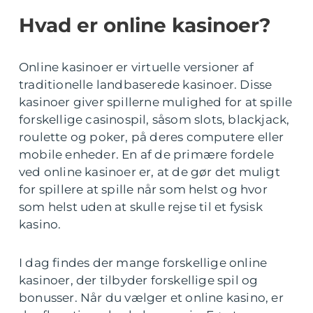
Hvad er online kasinoer?
Online kasinoer er virtuelle versioner af
traditionelle landbaserede kasinoer. Disse
kasinoer giver spillerne mulighed for at spille
forskellige casinospil, såsom slots, blackjack,
roulette og poker, på deres computere eller
mobile enheder. En af de primære fordele
ved online kasinoer er, at de gør det muligt
for spillere at spille når som helst og hvor
som helst uden at skulle rejse til et fysisk
kasino.
I dag findes der mange forskellige online
kasinoer, der tilbyder forskellige spil og
bonusser. Når du vælger et online kasino, er