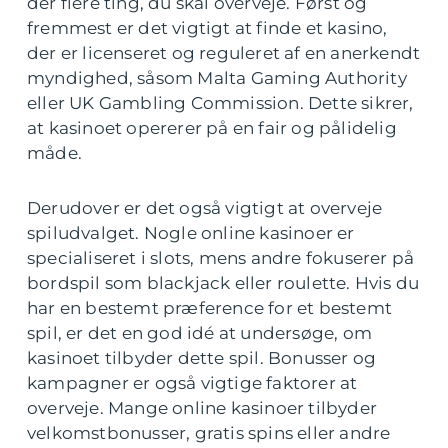
der flere ting, du skal overveje. Først og
fremmest er det vigtigt at finde et kasino,
der er licenseret og reguleret af en anerkendt
myndighed, såsom Malta Gaming Authority
eller UK Gambling Commission. Dette sikrer,
at kasinoet opererer på en fair og pålidelig
måde.
Derudover er det også vigtigt at overveje
spiludvalget. Nogle online kasinoer er
specialiseret i slots, mens andre fokuserer på
bordspil som blackjack eller roulette. Hvis du
har en bestemt præference for et bestemt
spil, er det en god idé at undersøge, om
kasinoet tilbyder dette spil. Bonusser og
kampagner er også vigtige faktorer at
overveje. Mange online kasinoer tilbyder
velkomstbonusser, gratis spins eller andre