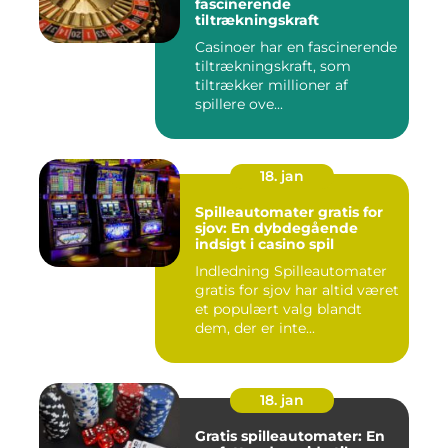
fascinerende
tiltrækningskraft
Casinoer har en fascinerende
tiltrækningskraft, som
tiltrækker millioner af
spillere ove...
18. jan
Spilleautomater gratis for
sjov: En dybdegående
indsigt i casino spil
Indledning Spilleautomater
gratis for sjov har altid været
et populært valg blandt
dem, der er inte...
18. jan
Gratis spilleautomater: En