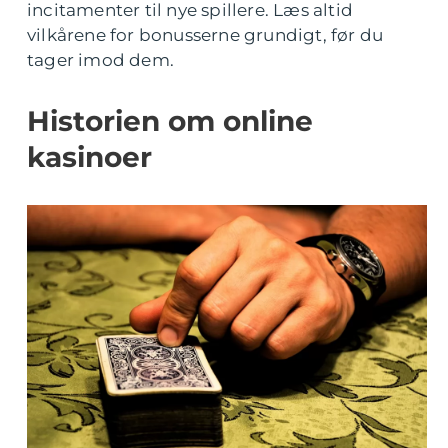
incitamenter til nye spillere. Læs altid
vilkårene for bonusserne grundigt, før du
tager imod dem.
Historien om online
kasinoer