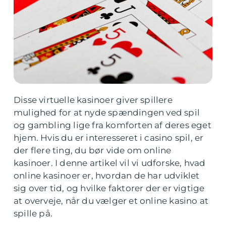
Disse virtuelle kasinoer giver spillere
mulighed for at nyde spændingen ved spil
og gambling lige fra komforten af deres eget
hjem. Hvis du er interesseret i casino spil, er
der flere ting, du bør vide om online
kasinoer. I denne artikel vil vi udforske, hvad
online kasinoer er, hvordan de har udviklet
sig over tid, og hvilke faktorer der er vigtige
at overveje, når du vælger et online kasino at
spille på.