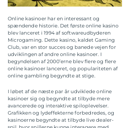
Online kasinoer har en interessant og
spændende historie. Det første online kasino
blev lanceret i 1994 af softwareudbyderen
Microgaming. Dette kasino, kaldet Gaming
Club, var en stor succes og banede vejen for
udviklingen af andre online kasinoer. I
begyndelsen af 2000’erne blev flere og flere
online kasinoer lanceret, og populariteten af
online gambling begyndte at stige.
I løbet af de næste par år udviklede online
kasinoer sig og begyndte at tilbyde mere
avancerede og interaktive spiloplevelser.
Grafikken og lydeffekterne forbedredes, og
kasinoerne begyndte at tilbyde live dealer-
spil, hvor spillerne kunne interagere med