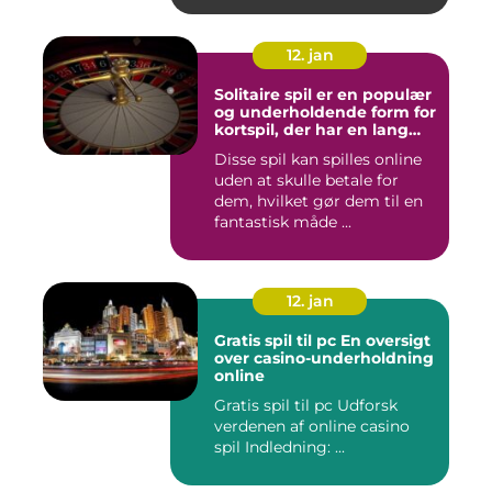
12. jan
Solitaire spil er en populær
og underholdende form for
kortspil, der har en lang
historie og en stor
Disse spil kan spilles online
tilhængerskare
uden at skulle betale for
dem, hvilket gør dem til en
fantastisk måde ...
12. jan
Gratis spil til pc En oversigt
over casino-underholdning
online
Gratis spil til pc Udforsk
verdenen af online casino
spil Indledning: ...