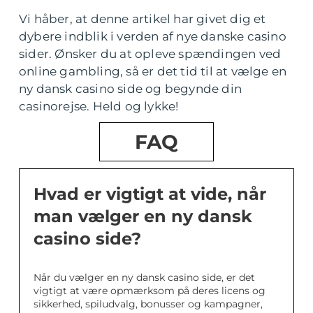
Vi håber, at denne artikel har givet dig et
dybere indblik i verden af nye danske casino
sider. Ønsker du at opleve spændingen ved
online gambling, så er det tid til at vælge en
ny dansk casino side og begynde din
casinorejse. Held og lykke!
FAQ
Hvad er vigtigt at vide, når
man vælger en ny dansk
casino side?
Når du vælger en ny dansk casino side, er det
vigtigt at være opmærksom på deres licens og
sikkerhed, spiludvalg, bonusser og kampagner,