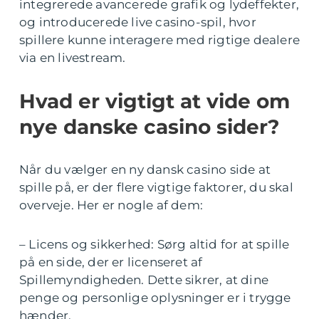
integrerede avancerede grafik og lydeffekter,
og introducerede live casino-spil, hvor
spillere kunne interagere med rigtige dealere
via en livestream.
Hvad er vigtigt at vide om
nye danske casino sider?
Når du vælger en ny dansk casino side at
spille på, er der flere vigtige faktorer, du skal
overveje. Her er nogle af dem:
– Licens og sikkerhed: Sørg altid for at spille
på en side, der er licenseret af
Spillemyndigheden. Dette sikrer, at dine
penge og personlige oplysninger er i trygge
hænder.