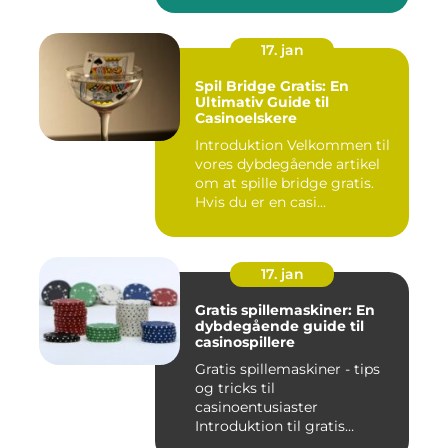
17. jan
Spil Bridge Gratis: En
Ultimativ Guide til
Casinoelskere
Introduktion Velkommen til
vores dybdegående artikel
om at spille bridge gratis.
Hvis du er en casi...
17. jan
Gratis spillemaskiner: En
dybdegående guide til
casinospillere
Gratis spillemaskiner - tips
og tricks til
casinoentusiaster
Introduktion til gratis
spillemaskin...