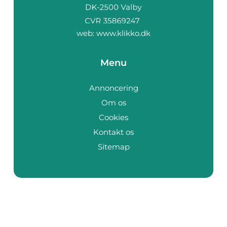
web:
www.klikko.dk
Menu
Annoncering
Om os
Cookies
Kontakt os
Sitemap