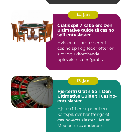
14. jan
Gratis spil 7 kabalen: Den
ultimative guide til casino
spil-entusiaster
Hvis du er interesseret i
casino spil og leder efter en
sjov og udfordrende
oplevelse, så er "gratis...
13. jan
Hjerterfri Gratis Spil: Den
Ultimative Guide til Casino-
entusiaster
Hjerterfri er et populært
kortspil, der har fængslet
casino-entusiaster i årtier.
Med dets spændende...