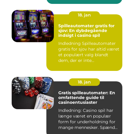
18. jan
Spilleautomater gratis for
sjov: En dybdegående
indsigt i casino spil
Indledning Spilleautomater
gratis for sjov har altid været
et populært valg blandt
dem, der er inte...
18. jan
Gratis spilleautomater: En
omfattende guide til
casinoentusiaster
Indledning: Casino spil har
længe været en populær
form for underholdning for
mange mennesker. Spænd...