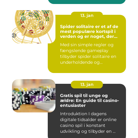
13. jan
Spider solitaire er et af de
mest populære kortspil i
verden og er noget, der
kan nydes af både casual
Med sin simple regler og
og erfarne casinospillere
fængslende gameplay
tilbyder spider solitaire en
underholdende og
udfordren...
13. jan
Gratis spil til unge og
ældre: En guide til casino-
entusiaster
Introduktion I dagens
digitale tidsalder er online
casino spil i konstant
udvikling og tilbyder en ...