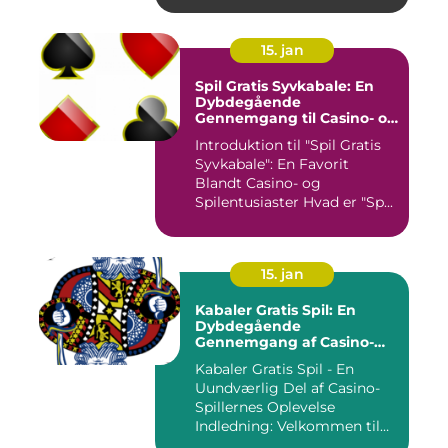
15. jan
Spil Gratis Syvkabale: En
Dybdegående
Gennemgang til Casino- og
Spilentusiasten
Introduktion til "Spil Gratis
Syvkabale": En Favorit
Blandt Casino- og
Spilentusiaster Hvad er "Sp...
15. jan
Kabaler Gratis Spil: En
Dybdegående
Gennemgang af Casino-
Spillets
Kabaler Gratis Spil - En
Favoritunderholdning
Uundværlig Del af Casino-
Spillernes Oplevelse
Indledning: Velkommen til
vo...