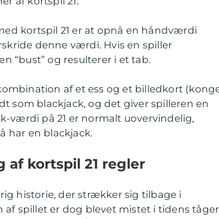
r af kortspil 21.
 med kortspil 21 er at opnå en håndværdi
rskride denne værdi. Hvis en spiller
en “bust” og resulterer i et tab.
 kombination af et ess og et billedkort (konge
t som blackjack, og det giver spilleren en
jack-værdi på 21 er normalt uovervindelig,
 har en blackjack.
 af kortspil 21 regler
rig historie, der strækker sig tilbage i
f spillet er dog blevet mistet i tidens tåger