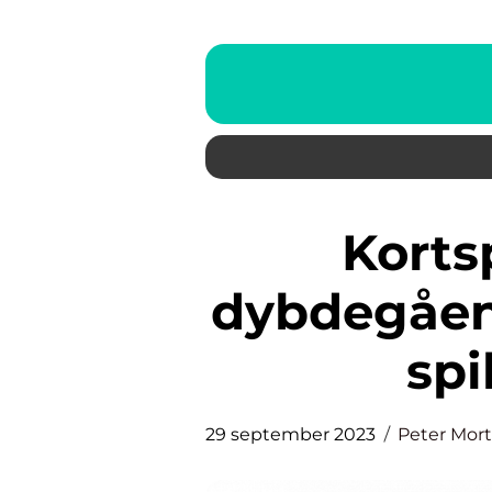
Kortspil 21 regler: En
dybdegåend
spi
29 september 2023
Peter Mor