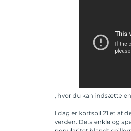
, hvor du kan indsætte en
I dag er kortspil 21 et af
verden. Dets enkle og sp
popularitet blandt spiller