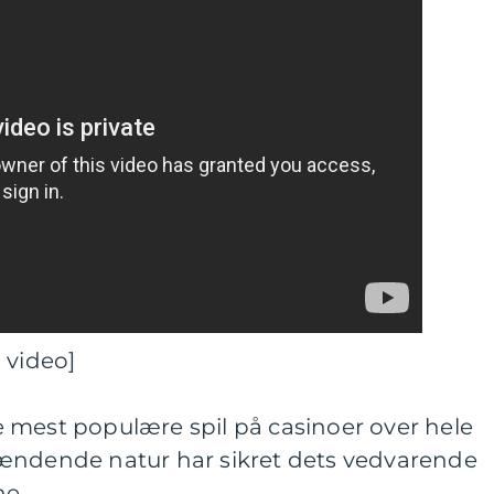
 video]
 de mest populære spil på casinoer over hele
ændende natur har sikret dets vedvarende
ne.