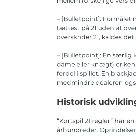
mellem forskellige versione
– [Bulletpoint]: Formålet
tættest på 21 uden at ove
overskrider 21, kaldes det 
– [Bulletpoint]: En særlig
dame eller knægt) er kend
fordel i spillet. En black
medmindre dealeren også
Historisk udvikling
“Kortspil 21 regler” har en 
århundreder. Oprindelsen a