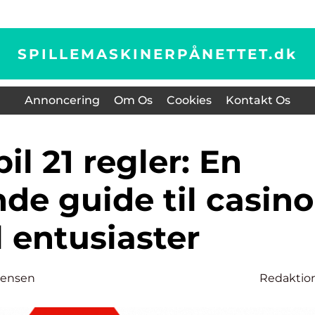
SPILLEMASKINERPÅNETTET.
dk
Annoncering
Om Os
Cookies
Kontakt Os
e guide til casino
l entusiaster
tensen
Redaktio