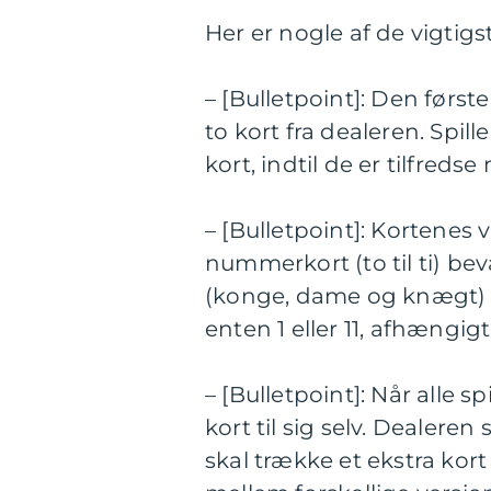
Her er nogle af de vigti
– [Bulletpoint]: Den første
to kort fra dealeren. Spil
kort, indtil de er tilfred
– [Bulletpoint]: Kortenes v
nummerkort (to til ti) be
(konge, dame og knægt) t
enten 1 eller 11, afhængigt
– [Bulletpoint]: Når alle s
kort til sig selv. Dealere
skal trække et ekstra kor