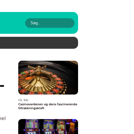
-
05. feb
Casinoverdenen og dens fascinerende
tiltrækningskraft
nel