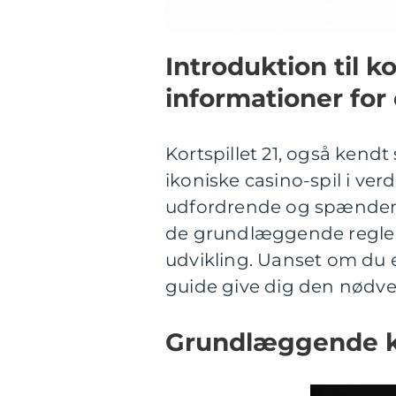
Introduktion til ko
informationer for 
Kortspillet 21, også kend
ikoniske casino-spil i ver
udfordrende og spændende 
de grundlæggende regler f
udvikling. Uanset om du e
guide give dig den nødvend
Grundlæggende kor