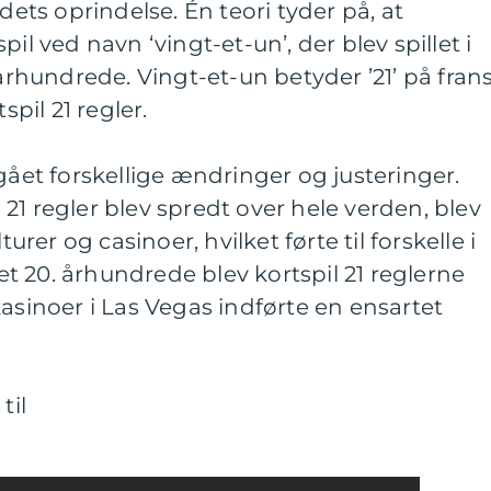
 dets oprindelse. Én teori tyder på, at
il ved navn ‘vingt-et-un’, der blev spillet i
 århundrede. Vingt-et-un betyder ’21’ på fran
il 21 regler.
gået forskellige ændringer og justeringer.
21 regler blev spredt over hele verden, blev
turer og casinoer, hvilket førte til forskelle i
det 20. århundrede blev kortspil 21 reglerne
kasinoer i Las Vegas indførte en ensartet
til