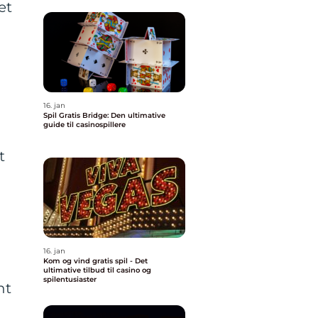
et
16. jan
Spil Gratis Bridge: Den ultimative
guide til casinospillere
t
16. jan
Kom og vind gratis spil - Det
ultimative tilbud til casino og
spilentusiaster
nt