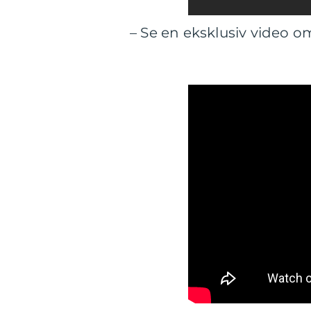
– Se en eksklusiv video om