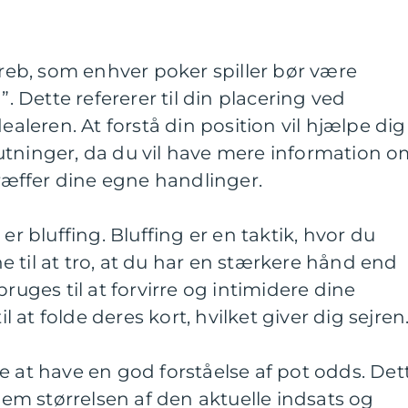
eb, som enhver poker spiller bør være
”. Dette refererer til din placering ved
dealeren. At forstå din position vil hjælpe dig
utninger, da du vil have mere information 
træffer dine egne handlinger.
er bluffing. Bluffing er en taktik, hvor du
 til at tro, at du har en stærkere hånd end
bruges til at forvirre og intimidere dine
at folde deres kort, hvilket giver dig sejren
e at have en god forståelse af pot odds. Det
llem størrelsen af den aktuelle indsats og