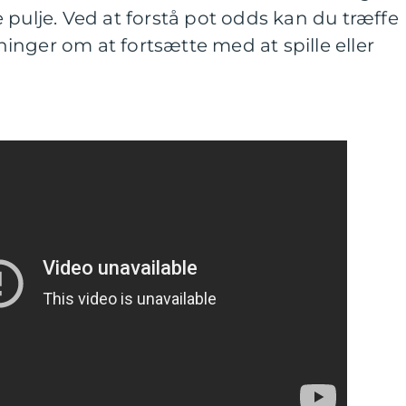
 pulje. Ved at forstå pot odds kan du træffe
nger om at fortsætte med at spille eller