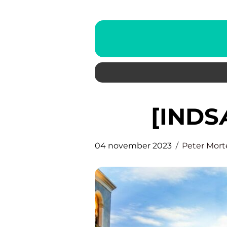
[IND
04 november 2023
Peter Mor