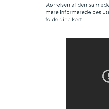
størrelsen af den samlede
mere informerede beslutni
folde dine kort.