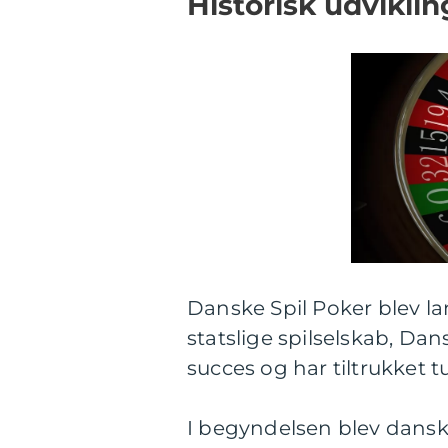
Historisk udviklin
Danske Spil Poker blev la
statslige spilselskab, Dan
succes og har tiltrukket tu
I begyndelsen blev danske