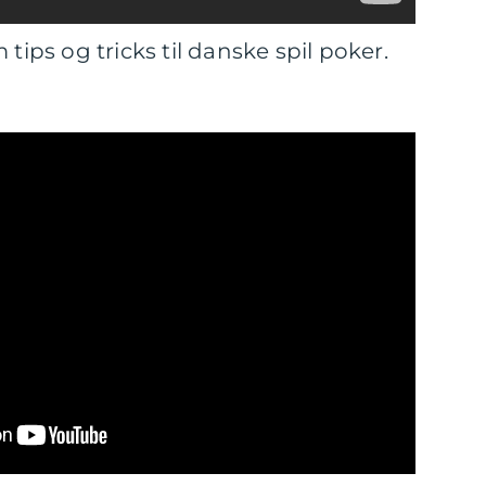
 tips og tricks til danske spil poker.