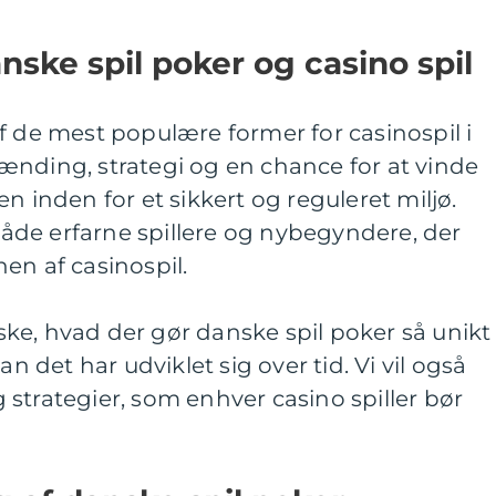
anske spil poker og casino spil
f de mest populære former for casinospil i
ænding, strategi og en chance for at vinde
n inden for et sikkert og reguleret miljø.
 både erfarne spillere og nybegyndere, der
en af casinospil.
orske, hvad der gør danske spil poker så unikt
det har udviklet sig over tid. Vi vil også
strategier, som enhver casino spiller bør