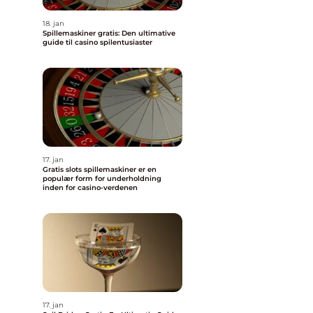
18. jan
Spillemaskiner gratis: Den ultimative
guide til casino spilentusiaster
17. jan
Gratis slots spillemaskiner er en
populær form for underholdning
inden for casino-verdenen
17. jan