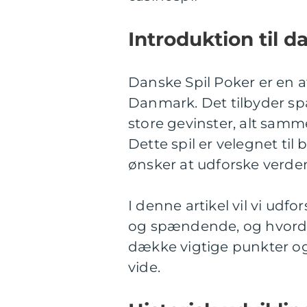
Introduktion til d
Danske Spil Poker er en a
Danmark. Det tilbyder sp
store gevinster, alt samme
Dette spil er velegnet til
ønsker at udforske verden
I denne artikel vil vi udf
og spændende, og hvordan 
dække vigtige punkter og 
vide.