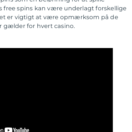
s free spins kan være underlagt forskellige
 det er vigtigt at være opmærksom på de
r gælder for hvert casino.