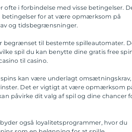
r ofte i forbindelse med visse betingelser. D
 og betingelser for at være opmærksom på
av og tidsbegrænsninger.
 er begrænset til bestemte spilleautomater. D
hvilke spil du kan benytte dine gratis free spi
casino til casino.
ee spins kan være underlagt omsætningskrav,
inster. Det er vigtigt at være opmærksom p
kan påvirke dit valg af spil og dine chancer f
ilbyder også loyalitetsprogrammer, hvor du
pins som en belønning for at spille