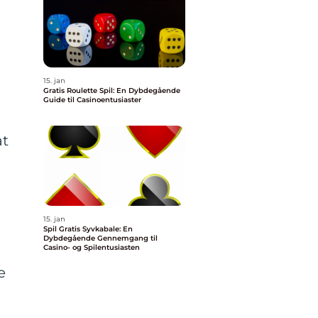
15. jan
Gratis Roulette Spil: En Dybdegående
Guide til Casinoentusiaster
at
15. jan
Spil Gratis Syvkabale: En
Dybdegående Gennemgang til
Casino- og Spilentusiasten
e