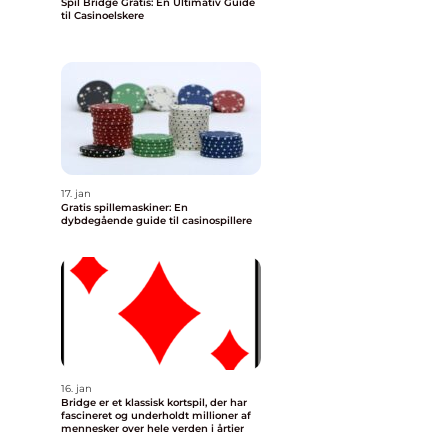
Spil Bridge Gratis: En Ultimativ Guide
til Casinoelskere
17. jan
Gratis spillemaskiner: En
dybdegående guide til casinospillere
16. jan
Bridge er et klassisk kortspil, der har
fascineret og underholdt millioner af
mennesker over hele verden i årtier