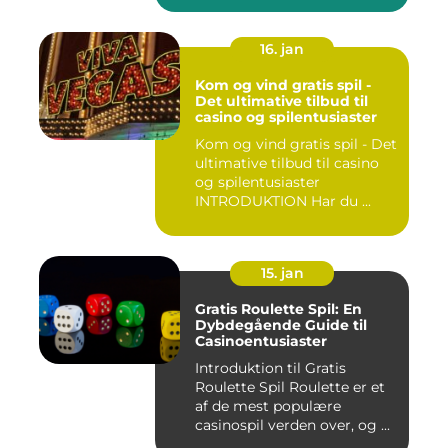
16. jan
Kom og vind gratis spil -
Det ultimative tilbud til
casino og spilentusiaster
Kom og vind gratis spil - Det
ultimative tilbud til casino
og spilentusiaster
INTRODUKTION Har du ...
15. jan
Gratis Roulette Spil: En
Dybdegående Guide til
Casinoentusiaster
Introduktion til Gratis
Roulette Spil Roulette er et
af de mest populære
casinospil verden over, og ...