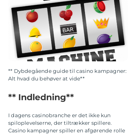
** Dybdegående guide til casino kampagner:
Alt hvad du behøver at vide**
** Indledning**
I dagens casinobranche er det ikke kun
spiloplevelserne, der tiltrækker spillere.
Casino kampagner spiller en afgørende rolle