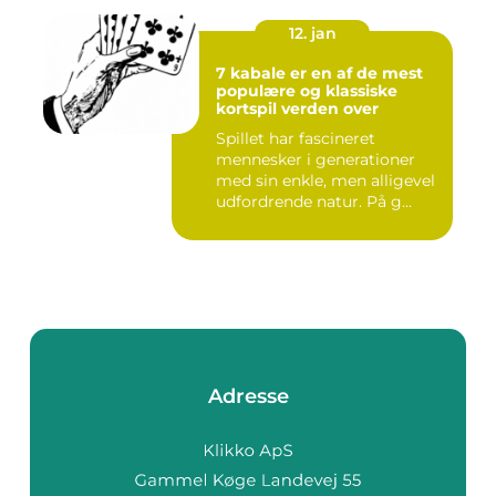
12. jan
7 kabale er en af de mest
populære og klassiske
kortspil verden over
Spillet har fascineret
mennesker i generationer
med sin enkle, men alligevel
udfordrende natur. På g...
Adresse