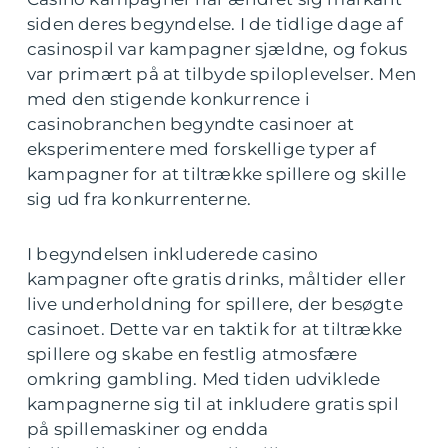
siden deres begyndelse. I de tidlige dage af
casinospil var kampagner sjældne, og fokus
var primært på at tilbyde spiloplevelser. Men
med den stigende konkurrence i
casinobranchen begyndte casinoer at
eksperimentere med forskellige typer af
kampagner for at tiltrække spillere og skille
sig ud fra konkurrenterne.
I begyndelsen inkluderede casino
kampagner ofte gratis drinks, måltider eller
live underholdning for spillere, der besøgte
casinoet. Dette var en taktik for at tiltrække
spillere og skabe en festlig atmosfære
omkring gambling. Med tiden udviklede
kampagnerne sig til at inkludere gratis spil
på spillemaskiner og endda