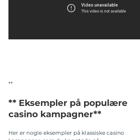
**
** Eksempler på populære
casino kampagner**
Her er nogle eksempler på klassiske casino