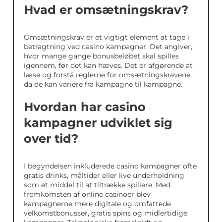
Hvad er omsætningskrav?
Omsætningskrav er et vigtigt element at tage i
betragtning ved casino kampagner. Det angiver,
hvor mange gange bonusbeløbet skal spilles
igennem, før det kan hæves. Det er afgørende at
læse og forstå reglerne for omsætningskravene,
da de kan variere fra kampagne til kampagne.
Hvordan har casino
kampagner udviklet sig
over tid?
I begyndelsen inkluderede casino kampagner ofte
gratis drinks, måltider eller live underholdning
som et middel til at tiltrække spillere. Med
fremkomsten af online casinoer blev
kampagnerne mere digitale og omfattede
velkomstbonusser, gratis spins og midlertidige