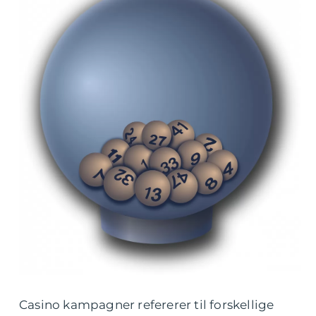
Casino kampagner refererer til forskellige