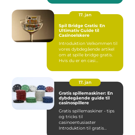
17. jan
Spil Bridge Gratis: En
Ultimativ Guide til
Casinoelskere
Introduktion Velkommen til
vores dybdegående artikel
om at spille bridge gratis.
Hvis du er en casi...
17. jan
Gratis spillemaskiner: En
dybdegående guide til
casinospillere
Gratis spillemaskiner - tips
og tricks til
casinoentusiaster
Introduktion til gratis
spillemaskin...