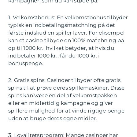
kampagner, som du kan støde på:
1. Velkomstbonus: En velkomstbonus tilbyder
typisk en indbetalingsmatchning på det
første indskud en spiller laver. For eksempel
kan et casino tilbyde en 100% matchning på
op til 1000 kr., hvilket betyder, at hvis du
indbetaler 1000 kr., får du 1000 kr. i
bonuspenge.
2. Gratis spins: Casinoer tilbyder ofte gratis
spins til at prøve deres spillemaskiner. Disse
spins kan være en del af velkomstpakken
eller en midlertidig kampagne og giver
spillere mulighed for at vinde rigtige penge
uden at bruge deres egne midler.
3. Loyalitetsprogram: Mange casinoer har