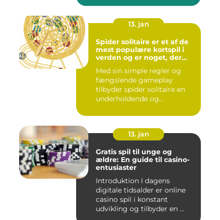
13. jan
Spider solitaire er et af de
mest populære kortspil i
verden og er noget, der
kan nydes af både casual
Med sin simple regler og
og erfarne casinospillere
fængslende gameplay
tilbyder spider solitaire en
underholdende og
udfordren...
13. jan
Gratis spil til unge og
ældre: En guide til casino-
entusiaster
Introduktion I dagens
digitale tidsalder er online
casino spil i konstant
udvikling og tilbyder en ...