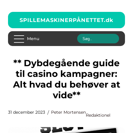
SPILLEMASKINERPÅNETTET.
dk
Menu
** Dybdegående guide
til casino kampagner:
Alt hvad du behøver at
vide**
31 december 2023
Peter Mortensen
Redaktionel