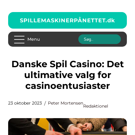
SPILLEMASKINERPÅNETTET.
dk
Menu
Danske Spil Casino: Det
ultimative valg for
casinoentusiaster
23 oktober 2023
Peter Mortensen
Redaktionel