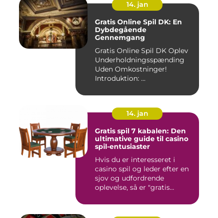
14. jan
Gratis Online Spil DK: En
Dybdegående
Gennemgang
Gratis Online Spil DK Oplev
Underholdningsspænding
Uden Omkostninger!
Introduktion: ...
14. jan
Gratis spil 7 kabalen: Den
ultimative guide til casino
spil-entusiaster
Hvis du er interesseret i
casino spil og leder efter en
sjov og udfordrende
oplevelse, så er "gratis...