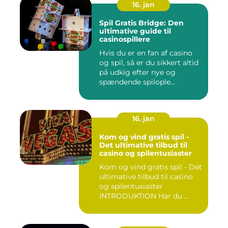
16. jan
Spil Gratis Bridge: Den
ultimative guide til
casinospillere
Hvis du er en fan af casino
og spil, så er du sikkert altid
på udkig efter nye og
spændende spilople...
16. jan
Kom og vind gratis spil -
Det ultimative tilbud til
casino og spilentusiaster
Kom og vind gratis spil - Det
ultimative tilbud til casino
og spilentusiaster
INTRODUKTION Har du ...