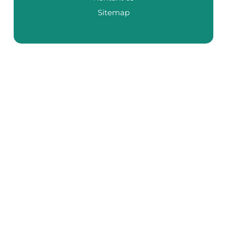
Sitemap