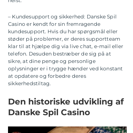
helst.
– Kundesupport og sikkerhed: Danske Spil
Casino er kendt for sin fremragende
kundesupport. Hvis du har spørgsmål eller
støder på problemer, er deres supportteam
klar til at hjælpe dig via live chat, e-mail eller
telefon. Desuden bestræber de sig på at
sikre, at dine penge og personlige
oplysninger er i trygge hænder ved konstant
at opdatere og forbedre deres
sikkerhedstiltag.
Den historiske udvikling af
Danske Spil Casino