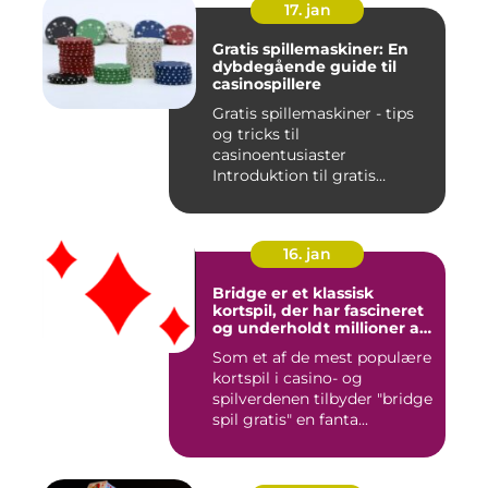
17. jan
Gratis spillemaskiner: En
dybdegående guide til
casinospillere
Gratis spillemaskiner - tips
og tricks til
casinoentusiaster
Introduktion til gratis
spillemaskin...
16. jan
Bridge er et klassisk
kortspil, der har fascineret
og underholdt millioner af
mennesker over hele
Som et af de mest populære
verden i årtier
kortspil i casino- og
spilverdenen tilbyder "bridge
spil gratis" en fanta...