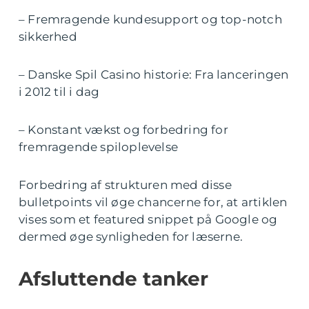
– Fremragende kundesupport og top-notch
sikkerhed
– Danske Spil Casino historie: Fra lanceringen
i 2012 til i dag
– Konstant vækst og forbedring for
fremragende spiloplevelse
Forbedring af strukturen med disse
bulletpoints vil øge chancerne for, at artiklen
vises som et featured snippet på Google og
dermed øge synligheden for læserne.
Afsluttende tanker