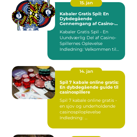
15. jan
Kabaler Gratis Spil: En
Dybdegående
Gennemgang af Casino-
Spillets
Kabaler Gratis Spil - En
Favoritunderholdning
Uundværlig Del af Casino-
Spillernes Oplevelse
Indledning: Velkommen til
vo...
14. jan
Spil 7 kabale online gratis:
En dybdegående guide til
casinospillere
Spil 7 kabale online gratis -
en sjov og underholdende
casinospiloplevelse
Indledning: ...