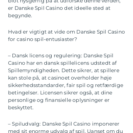
blot nysgerrig på at udforske denne verden,
er Danske Spil Casino det ideelle sted at
begynde.
Hvad er vigtigt at vide om Danske Spil Casino
for casino spil-entusiaster?
– Dansk licens og regulering: Danske Spil
Casino har en dansk spillelicens udstedt af
Spillemyndigheden. Dette sikrer, at spillere
kan stole på, at casinoet overholder høje
sikkerhedsstandarder, fair spil og retfærdige
betingelser. Licensen sikrer også, at dine
personlige og finansielle oplysninger er
beskyttet.
– Spiludvalg: Danske Spil Casino imponerer
med sit enorme udvalg af spil. Uanset om du