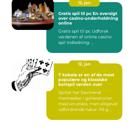
12. jan
Gratis spil til pc En oversigt
over casino-underholdning
online
Gratis spil til pc Udforsk
verdenen af online casino
spil Indledning: ...
12. jan
7 kabale er en af de mest
populære og klassiske
kortspil verden over
Spillet har fascineret
mennesker i generationer
med sin enkle, men alligevel
udfordrende natur. På g...