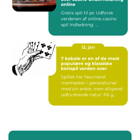
online
Gratis spil til pc Udforsk
verdenen af online casino
spil Indledning: ...
12. jan
7 kabale er en af de mest
populære og klassiske
kortspil verden over
Spillet har fascineret
mennesker i generationer
med sin enkle, men alligevel
udfordrende natur. På g...