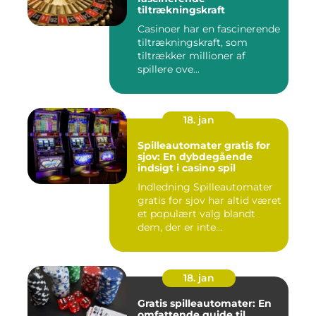
tiltrækningskraft
Casinoer har en fascinerende
tiltrækningskraft, som
tiltrækker millioner af
spillere ove...
18. jan
Spilleautomater gratis for
sjov: En dybdegående
indsigt i casino spil
Indledning Spilleautomater
gratis for sjov har altid været
et populært valg blandt
dem, der er inte...
18. jan
Gratis spilleautomater: En
omfattende guide til