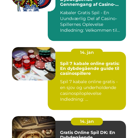
Gennemgang af Casino-
Spillets
Kabaler Gratis Spil - En
Favoritunderholdning
Uundværlig Del af Casino-
Spillernes Oplevelse
Indledning: Velkommen til
vo...
14. jan
Spil 7 kabale online gratis:
En dybdegående guide til
casinospillere
Spil 7 kabale online gratis -
en sjov og underholdende
casinospiloplevelse
Indledning: ...
14. jan
Gratis Online Spil DK: En
Dybdegående