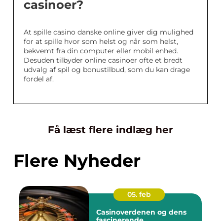
casinoer?
At spille casino danske online giver dig mulighed
for at spille hvor som helst og når som helst,
bekvemt fra din computer eller mobil enhed.
Desuden tilbyder online casinoer ofte et bredt
udvalg af spil og bonustilbud, som du kan drage
fordel af.
Få læst flere indlæg her
Flere Nyheder
05. feb
Casinoverdenen og dens
fascinerende