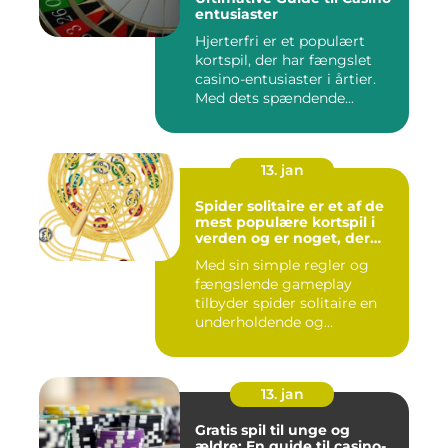
entusiaster
Hjerterfri er et populært
kortspil, der har fængslet
casino-entusiaster i årtier.
Med dets spændende...
13. jan
Spider solitaire er et af de
mest populære kortspil i
verden og er noget, der
kan nydes af både casual
Med sin simple regler og
og erfarne casinospillere
fængslende gameplay
tilbyder spider solitaire en
underholdende og
udfordren...
13. jan
Gratis spil til unge og
ældre: En guide til casino-