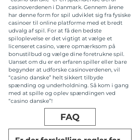
casinoverdenen i Danmark. Gennem årene
har denne form for spil udviklet sig fra fysiske
casinoer til online platforme med et bredt
udvalg af spil. For at få den bedste
spiloplevelse er det vigtigt at vælge et
licenseret casino, være opmærksom på
bonustilbud og vælge dine foretrukne spil.
Uanset om du er en erfaren spiller eller bare
begynder at udforske casinoverdenen, vil
“casino danske” helt sikkert tilbyde
spænding og underholdning. Så kom i gang
med at spille og oplev spændingen ved
“casino danske”!
FAQ