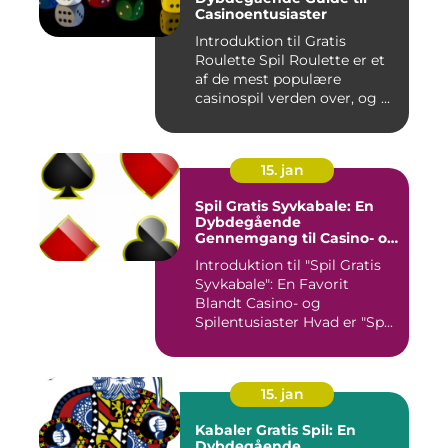
Casinoentusiaster
Introduktion til Gratis
Roulette Spil Roulette er et
af de mest populære
casinospil verden over, og ...
15. jan
Spil Gratis Syvkabale: En
Dybdegående
Gennemgang til Casino- og
Spilentusiasten
Introduktion til "Spil Gratis
Syvkabale": En Favorit
Blandt Casino- og
Spilentusiaster Hvad er "Sp...
15. jan
Kabaler Gratis Spil: En
Dybdegående