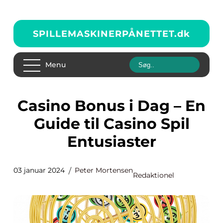
SPILLEMASKINERPÅNETTET.
dk
Menu
Casino Bonus i Dag – En
Guide til Casino Spil
Entusiaster
03 januar 2024
Peter Mortensen
Redaktionel