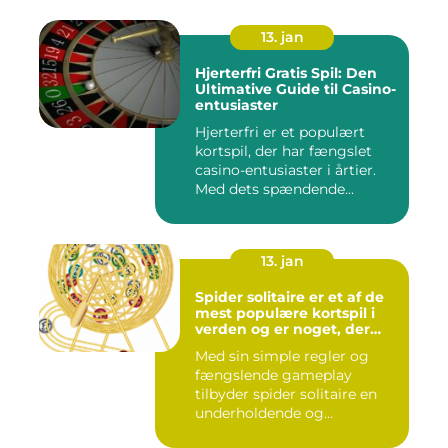
13. jan
Hjerterfri Gratis Spil: Den
Ultimative Guide til Casino-
entusiaster
Hjerterfri er et populært
kortspil, der har fængslet
casino-entusiaster i årtier.
Med dets spændende...
13. jan
Spider solitaire er et af de
mest populære kortspil i
verden og er noget, der
kan nydes af både casual
Med sin simple regler og
og erfarne casinospillere
fængslende gameplay
tilbyder spider solitaire en
underholdende og
udfordren...