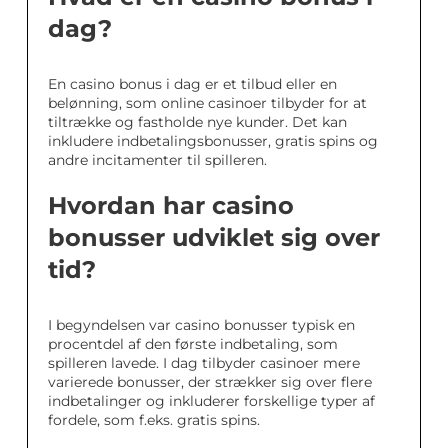
dag?
En casino bonus i dag er et tilbud eller en
belønning, som online casinoer tilbyder for at
tiltrække og fastholde nye kunder. Det kan
inkludere indbetalingsbonusser, gratis spins og
andre incitamenter til spilleren.
Hvordan har casino
bonusser udviklet sig over
tid?
I begyndelsen var casino bonusser typisk en
procentdel af den første indbetaling, som
spilleren lavede. I dag tilbyder casinoer mere
varierede bonusser, der strækker sig over flere
indbetalinger og inkluderer forskellige typer af
fordele, som f.eks. gratis spins.