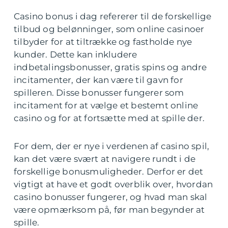
Casino bonus i dag refererer til de forskellige
tilbud og belønninger, som online casinoer
tilbyder for at tiltrække og fastholde nye
kunder. Dette kan inkludere
indbetalingsbonusser, gratis spins og andre
incitamenter, der kan være til gavn for
spilleren. Disse bonusser fungerer som
incitament for at vælge et bestemt online
casino og for at fortsætte med at spille der.
For dem, der er nye i verdenen af casino spil,
kan det være svært at navigere rundt i de
forskellige bonusmuligheder. Derfor er det
vigtigt at have et godt overblik over, hvordan
casino bonusser fungerer, og hvad man skal
være opmærksom på, før man begynder at
spille.