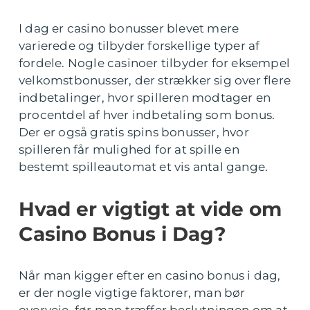
I dag er casino bonusser blevet mere
varierede og tilbyder forskellige typer af
fordele. Nogle casinoer tilbyder for eksempel
velkomstbonusser, der strækker sig over flere
indbetalinger, hvor spilleren modtager en
procentdel af hver indbetaling som bonus.
Der er også gratis spins bonusser, hvor
spilleren får mulighed for at spille en
bestemt spilleautomat et vis antal gange.
Hvad er vigtigt at vide om
Casino Bonus i Dag?
Når man kigger efter en casino bonus i dag,
er der nogle vigtige faktorer, man bør