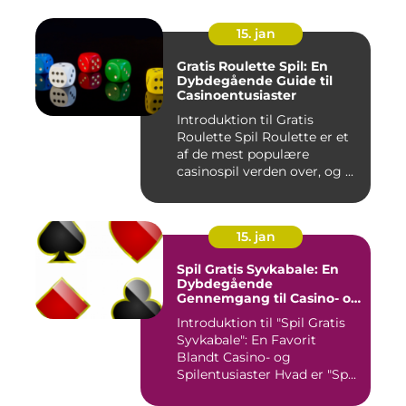
15. jan
Gratis Roulette Spil: En
Dybdegående Guide til
Casinoentusiaster
Introduktion til Gratis
Roulette Spil Roulette er et
af de mest populære
casinospil verden over, og ...
15. jan
Spil Gratis Syvkabale: En
Dybdegående
Gennemgang til Casino- og
Spilentusiasten
Introduktion til "Spil Gratis
Syvkabale": En Favorit
Blandt Casino- og
Spilentusiaster Hvad er "Sp...