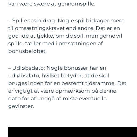
kan være svære at gennemspille.
– Spillenes bidrag: Nogle spil bidrager mere
til omsætningskravet end andre. Det er en
god idé at tjekke, om de spil, man gerne vil
spille, tæller med i omsætningen af
bonusbeløbet.
– Udløbsdato: Nogle bonusser har en
udløbsdato, hvilket betyder, at de skal
bruges inden for en bestemt tidsramme. Det
er vigtigt at være opmærksom på denne
dato for at undgå at miste eventuelle
gevinster.