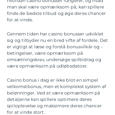
hvordan casino bonusser fungerer, og hvad
man skal være opmærksom på, kan spillere
finde de bedste tilbud og øge deres chancer
for at vinde.
Gennem tiden har casino bonusser udviklet
sig og tilbyder nu en bred vifte af fordele. Det
er vigtigt at læse og forstå bonusvilkår og -
betingelser, være opmærksom på
omsætningskrav, undersøge spilbidrag og
være opmærksom på udløbsdatoer.
Casino bonus i dag er ikke blot en simpel
velkomstbonus, men et komplekst system af
belønninger. Ved at være opmærksom på
detaljerne kan spillere optimere deres
spiloplevelse og maksimere deres chancer
for at vinde stort.