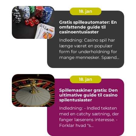
18. jan
Gratis spilleautomater: En
omfattende guide til
casinoentusiaster
Indledning: Casino spil har
længe været en populær
form for underholdning for
mange mennesker. Spænd...
18. jan
Spillemaskiner gratis: Den
ultimative guide til casino
spilentusiaster
Indledning: - Indled teksten
med en catchy sætning, der
fanger læserens interesse. -
Forklar hvad "s...