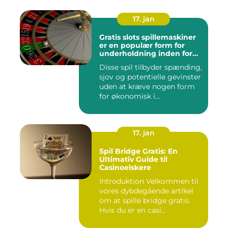
17. jan
Gratis slots spillemaskiner
er en populær form for
underholdning inden for
casino-verdenen
Disse spil tilbyder spænding,
sjov og potentielle gevinster
uden at kræve nogen form
for økonomisk i...
17. jan
Spil Bridge Gratis: En
Ultimativ Guide til
Casinoelskere
Introduktion Velkommen til
vores dybdegående artikel
om at spille bridge gratis.
Hvis du er en casi...