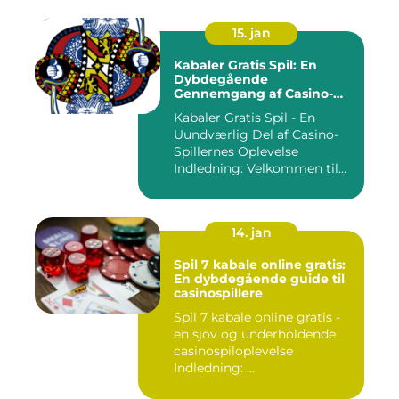
15. jan
Kabaler Gratis Spil: En
Dybdegående
Gennemgang af Casino-
Spillets
Kabaler Gratis Spil - En
Favoritunderholdning
Uundværlig Del af Casino-
Spillernes Oplevelse
Indledning: Velkommen til
vo...
14. jan
Spil 7 kabale online gratis:
En dybdegående guide til
casinospillere
Spil 7 kabale online gratis -
en sjov og underholdende
casinospiloplevelse
Indledning: ...