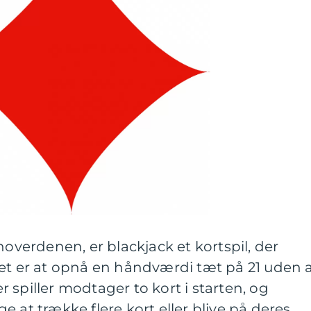
noverdenen, er blackjack et kortspil, der
let er at opnå en håndværdi tæt på 21 uden 
 spiller modtager to kort i starten, og
 at trække flere kort eller blive på deres