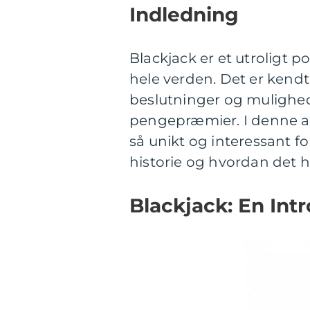
Indledning
Blackjack er et utroligt p
hele verden. Det er kend
beslutninger og mulighede
pengepræmier. I denne art
så unikt og interessant for
historie og hvordan det 
Blackjack: En Int