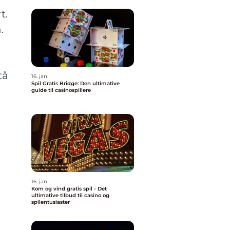
t.
.
tå
16. jan
Spil Gratis Bridge: Den ultimative
guide til casinospillere
16. jan
Kom og vind gratis spil - Det
ultimative tilbud til casino og
spilentusiaster