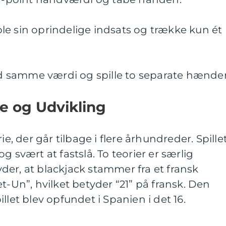
le sin oprindelige indsats og trække kun ét
med samme værdi og spille to separate hænder
ie og Udvikling
ie, der går tilbage i flere århundreder. Spille
g svært at fastslå. To teorier er særlig
er, at blackjack stammer fra et fransk
t-Un”, hvilket betyder “21” på fransk. Den
llet blev opfundet i Spanien i det 16.