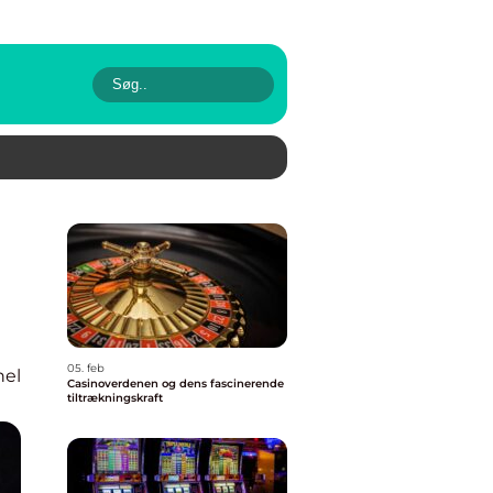
05. feb
nel
Casinoverdenen og dens fascinerende
tiltrækningskraft