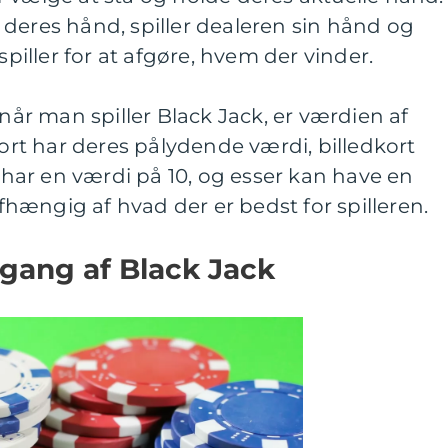
et deres hånd, spiller dealeren sin hånd og
ller for at afgøre, hvem der vinder.
 når man spiller Black Jack, er værdien af
t har deres pålydende værdi, billedkort
ar en værdi på 10, og esser kan have en
 afhængig af hvad der er bedst for spilleren.
gang af Black Jack