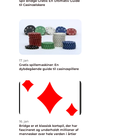
Spil Bridge Gratis: En Ultimativ Guide
til Casinoelskere
17. jan
Gratis spillemaskiner: En
dybdegående guide til casinospillere
16. jan
Bridge er et klassisk kortspil, der har
fascineret og underholdt millioner af
mennesker over hele verden i årtier