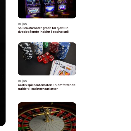
18. jan
Spilleautomater gratis for sjov: En
dybdegående indsigt i casino spil
18. jan
Gratis spilleautomater: En omfattende
guide til casinoentusiaster