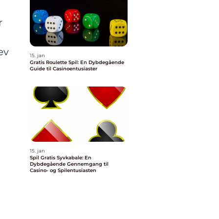
r
ev
15. jan
Gratis Roulette Spil: En Dybdegående
Guide til Casinoentusiaster
,
15. jan
Spil Gratis Syvkabale: En
Dybdegående Gennemgang til
Casino- og Spilentusiasten