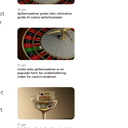
18. jan
et
Spillemaskiner gratis: Den ultimative
guide til casino spilentusiaster
r
17. jan
Gratis slots spillemaskiner er en
populær form for underholdning
inden for casino-verdenen
et
t
17. jan