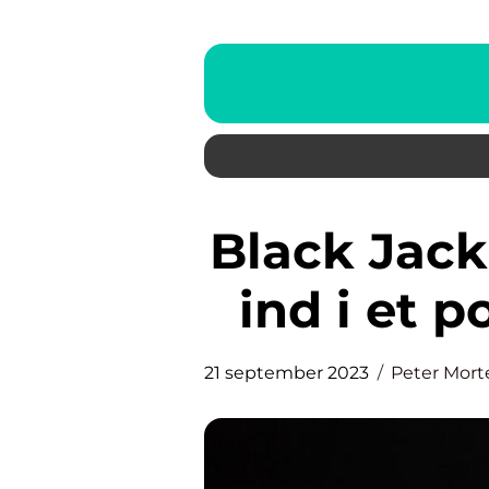
Black Jack: Et dybtgående kig
ind i et p
21 september 2023
Peter Mor