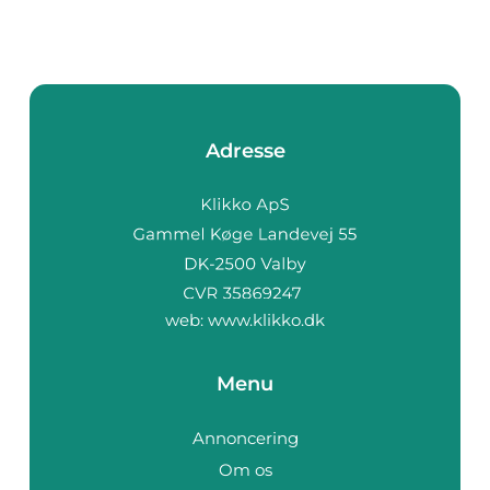
Adresse
web:
www.klikko.dk
Menu
Annoncering
Om os