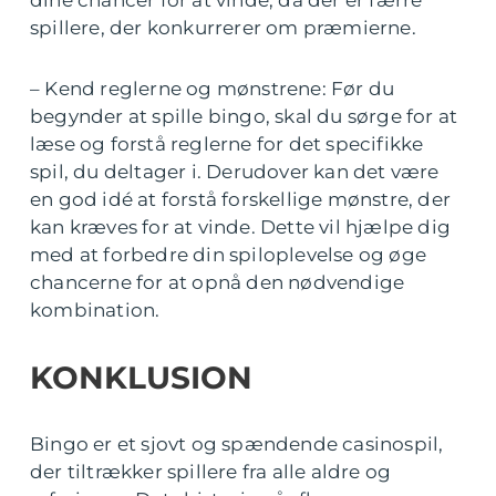
dine chancer for at vinde, da der er færre
spillere, der konkurrerer om præmierne.
– Kend reglerne og mønstrene: Før du
begynder at spille bingo, skal du sørge for at
læse og forstå reglerne for det specifikke
spil, du deltager i. Derudover kan det være
en god idé at forstå forskellige mønstre, der
kan kræves for at vinde. Dette vil hjælpe dig
med at forbedre din spiloplevelse og øge
chancerne for at opnå den nødvendige
kombination.
KONKLUSION
Bingo er et sjovt og spændende casinospil,
der tiltrækker spillere fra alle aldre og