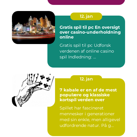
12. jan
Gratis spil til pc En oversigt
over casino-underholdning
online
Gratis spil til pc Udforsk
verdenen af online casino
spil Indledning: ...
12. jan
7 kabale er en af de mest
populære og klassiske
kortspil verden over
Spillet har fascineret
mennesker i generationer
med sin enkle, men alligevel
udfordrende natur. På g...