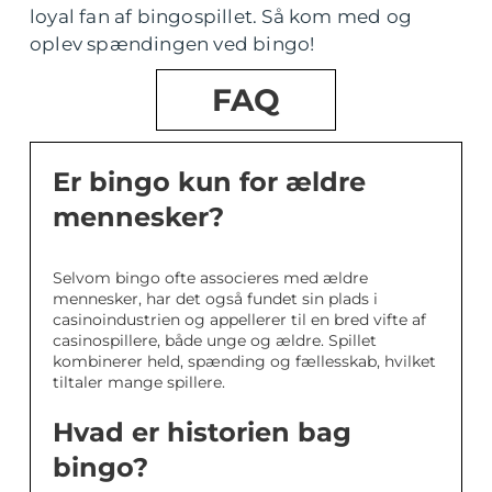
loyal fan af bingospillet. Så kom med og
oplev spændingen ved bingo!
FAQ
Er bingo kun for ældre
mennesker?
Selvom bingo ofte associeres med ældre
mennesker, har det også fundet sin plads i
casinoindustrien og appellerer til en bred vifte af
casinospillere, både unge og ældre. Spillet
kombinerer held, spænding og fællesskab, hvilket
tiltaler mange spillere.
Hvad er historien bag
bingo?