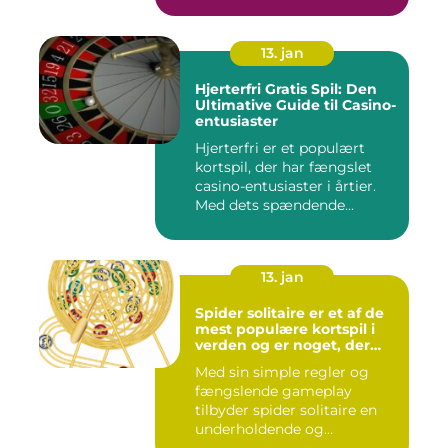
13. jan
Hjerterfri Gratis Spil: Den
Ultimative Guide til Casino-
entusiaster
Hjerterfri er et populært
kortspil, der har fængslet
casino-entusiaster i årtier.
Med dets spændende...
13. jan
Spider solitaire er et af de
mest populære kortspil i
verden og er noget, der
kan nydes af både casual
Med sin simple regler og
og erfarne casinospillere
fængslende gameplay
tilbyder spider solitaire en
underholdende og