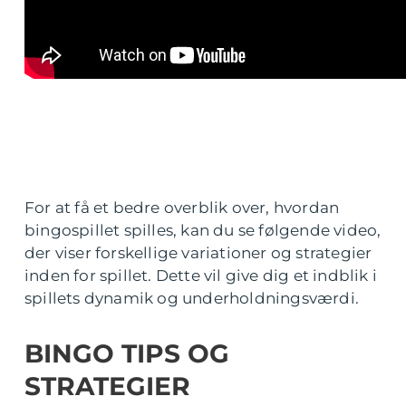
For at få et bedre overblik over, hvordan
bingospillet spilles, kan du se følgende video,
der viser forskellige variationer og strategier
inden for spillet. Dette vil give dig et indblik i
spillets dynamik og underholdningsværdi.
BINGO TIPS OG
STRATEGIER