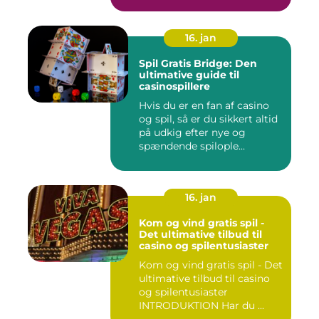
16. jan
Spil Gratis Bridge: Den
ultimative guide til
casinospillere
Hvis du er en fan af casino
og spil, så er du sikkert altid
på udkig efter nye og
spændende spilople...
16. jan
Kom og vind gratis spil -
Det ultimative tilbud til
casino og spilentusiaster
Kom og vind gratis spil - Det
ultimative tilbud til casino
og spilentusiaster
INTRODUKTION Har du ...