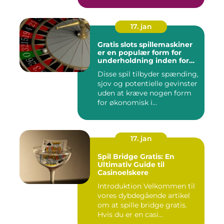
17. jan
Gratis slots spillemaskiner
er en populær form for
underholdning inden for
casino-verdenen
Disse spil tilbyder spænding,
sjov og potentielle gevinster
uden at kræve nogen form
for økonomisk i...
17. jan
Spil Bridge Gratis: En
Ultimativ Guide til
Casinoelskere
Introduktion Velkommen til
vores dybdegående artikel
om at spille bridge gratis.
Hvis du er en casi...