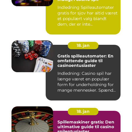
Indledning Spilleautomater
gratis for sjov har altid været
et populært valg blandt
dem, der er inte...
18. jan
Gratis spilleautomater: En
omfattende guide til
casinoentusiaster
Indledning: Casino spil har
længe været en populær
form for underholdning for
mange mennesker. Spænd...
18. jan
Spillemaskiner gratis: Den
ultimative guide til casino
spilentusiaster