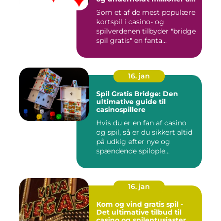
mennesker over hele
Som et af de mest populære
verden i årtier
kortspil i casino- og
spilverdenen tilbyder "bridge
spil gratis" en fanta...
16. jan
Spil Gratis Bridge: Den
ultimative guide til
casinospillere
Hvis du er en fan af casino
og spil, så er du sikkert altid
på udkig efter nye og
spændende spilople...
16. jan
Kom og vind gratis spil -
Det ultimative tilbud til
casino og spilentusiaster