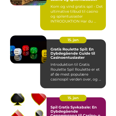
Kom og vind gratis spil - Det
ultimative tilbud til casino
og spilentusiaster
INTRODUKTION Har du ...
15. jan
Gratis Roulette Spil: En
Dybdegående Guide til
Casinoentusiaster
Introduktion til Gratis
Roulette Spil Roulette er et
af de mest populære
casinospil verden over, og ...
15. jan
Spil Gratis Syvkabale: En
Dybdegående
Gennemgang til Casino- og