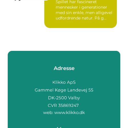
Spillet har fascineret
mennesker i generationer
med sin enkle, men alligevel
udfordrende natur. På g...
Adresse
web:
www.klikko.dk