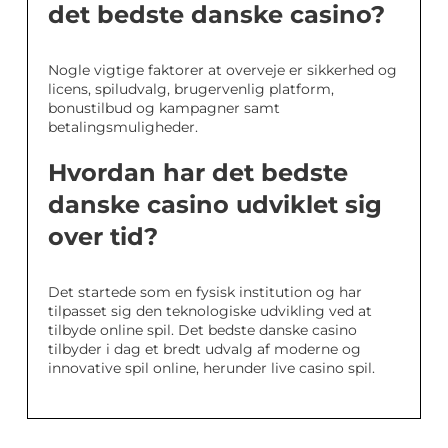
det bedste danske casino?
Nogle vigtige faktorer at overveje er sikkerhed og
licens, spiludvalg, brugervenlig platform,
bonustilbud og kampagner samt
betalingsmuligheder.
Hvordan har det bedste
danske casino udviklet sig
over tid?
Det startede som en fysisk institution og har
tilpasset sig den teknologiske udvikling ved at
tilbyde online spil. Det bedste danske casino
tilbyder i dag et bredt udvalg af moderne og
innovative spil online, herunder live casino spil.