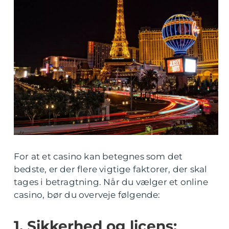
For at et casino kan betegnes som det
bedste, er der flere vigtige faktorer, der skal
tages i betragtning. Når du vælger et online
casino, bør du overveje følgende:
1. Sikkerhed og licens: