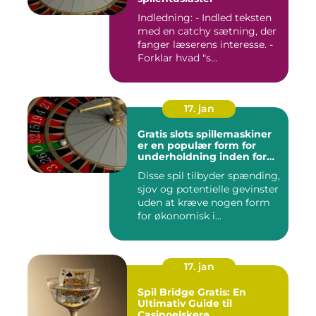
Indledning: - Indled teksten
med en catchy sætning, der
fanger læserens interesse. -
Forklar hvad "s...
17. jan
Gratis slots spillemaskiner
er en populær form for
underholdning inden for
casino-verdenen
Disse spil tilbyder spænding,
sjov og potentielle gevinster
uden at kræve nogen form
for økonomisk i...
17. jan
Spil Bridge Gratis: En
Ultimativ Guide til
Casinoelskere