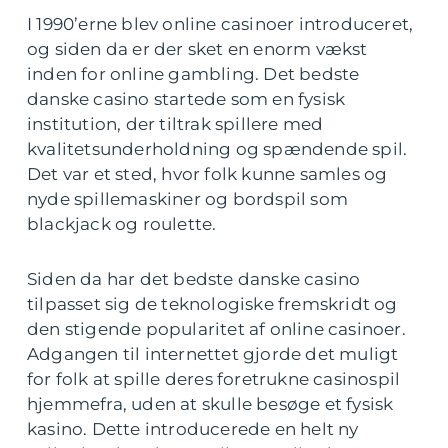
I 1990’erne blev online casinoer introduceret,
og siden da er der sket en enorm vækst
inden for online gambling. Det bedste
danske casino startede som en fysisk
institution, der tiltrak spillere med
kvalitetsunderholdning og spændende spil.
Det var et sted, hvor folk kunne samles og
nyde spillemaskiner og bordspil som
blackjack og roulette.
Siden da har det bedste danske casino
tilpasset sig de teknologiske fremskridt og
den stigende popularitet af online casinoer.
Adgangen til internettet gjorde det muligt
for folk at spille deres foretrukne casinospil
hjemmefra, uden at skulle besøge et fysisk
kasino. Dette introducerede en helt ny