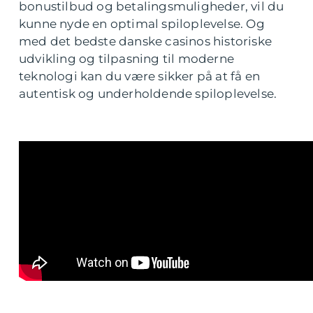
bonustilbud og betalingsmuligheder, vil du
kunne nyde en optimal spiloplevelse. Og
med det bedste danske casinos historiske
udvikling og tilpasning til moderne
teknologi kan du være sikker på at få en
autentisk og underholdende spiloplevelse.