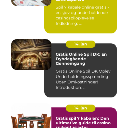
Spil 7 kabale online gratis -
en sjov og underholdende
casinospiloplevelse
Indledning: ...
14. jan
Gratis Online Spil DK: En
Dybdegående
Gennemgang
Gratis Online Spil DK Oplev
Underholdningsspænding
Uden Omkostninger!
Introduktion: ...
14. jan
Gratis spil 7 kabalen: Den
ultimative guide til casino
spil-entusiaster