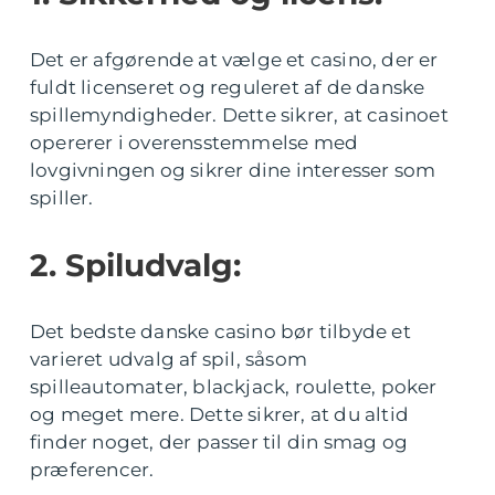
Det er afgørende at vælge et casino, der er
fuldt licenseret og reguleret af de danske
spillemyndigheder. Dette sikrer, at casinoet
opererer i overensstemmelse med
lovgivningen og sikrer dine interesser som
spiller.
2. Spiludvalg:
Det bedste danske casino bør tilbyde et
varieret udvalg af spil, såsom
spilleautomater, blackjack, roulette, poker
og meget mere. Dette sikrer, at du altid
finder noget, der passer til din smag og
præferencer.