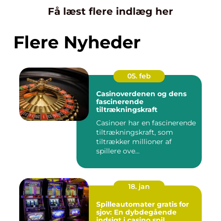
Få læst flere indlæg her
Flere Nyheder
05. feb
Casinoverdenen og dens
fascinerende
tiltrækningskraft
Casinoer har en fascinerende
tiltrækningskraft, som
tiltrækker millioner af
spillere ove...
18. jan
Spilleautomater gratis for
sjov: En dybdegående
indsigt i casino spil