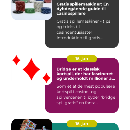
Gratis spillemaskiner: En
dybdegående guide til
casinospillere
Gratis spillemaskiner - tips
og tricks til
casinoentusiaster
Introduktion til gratis
spillemaskin...
16. jan
Bridge er et klassisk
kortspil, der har fascineret
og underholdt millioner af
mennesker over hele
Som et af de mest populære
verden i årtier
kortspil i casino- og
spilverdenen tilbyder "bridge
spil gratis" en fanta...
16. jan