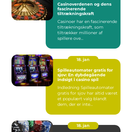
Casinoverdenen og dens
fascinerende
tiltrækningskraft
Casinoer har en fascinerende
tiltrækningskraft, som
tiltrækker millioner af
spillere ove...
18. jan
Spilleautomater gratis for
sjov: En dybdegående
indsigt i casino spil
Indledning Spilleautomater
gratis for sjov har altid været
et populært valg blandt
dem, der er inte...
18. jan