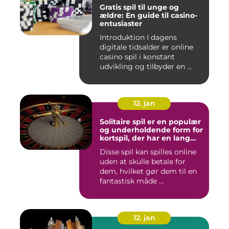
Gratis spil til unge og
ældre: En guide til casino-
entusiaster
Introduktion I dagens
digitale tidsalder er online
casino spil i konstant
udvikling og tilbyder en ...
12. jan
Solitaire spil er en populær
og underholdende form for
kortspil, der har en lang
historie og en stor
Disse spil kan spilles online
tilhængerskare
uden at skulle betale for
dem, hvilket gør dem til en
fantastisk måde ...
12. jan