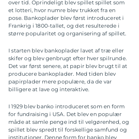
over tid. Oprindeligt blev spillet spillet som
et lotteri, hvor numre blev trukket fra en
pose. Bankoplader blev først introduceret i
Frankrig i 1800-tallet, og det resulterede i
større popularitet og organisering af spillet.
I starten blev bankoplader lavet af træ eller
skifer og blev genbrugt efter hver spilrunde.
Det var først senere, at papir blev brugt til at
producere bankoplader. Med tiden blev
papirplader mere populære, da de var
billigere at lave og interaktive.
I 1929 blev banko introduceret som en form
for fundraising i USA. Det blev en populær
måde at samle penge ind til velgørenhed, og
spillet blev spredt til forskellige samfund og
institutioner. Denne form for banko blev