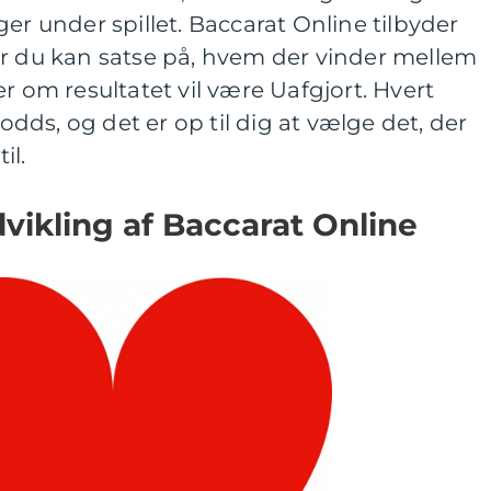
er under spillet. Baccarat Online tilbyder
or du kan satse på, hvem der vinder mellem
r om resultatet vil være Uafgjort. Hvert
ds, og det er op til dig at vælge det, der
il.
dvikling af Baccarat Online