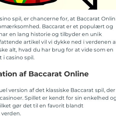
asino spil, er chancerne for, at Baccarat Onli
 opmærksomhed. Baccarat er et populært og
ar en lang historie og tilbyder en unik
attende artikel vil vi dykke ned i verdenen a
ke alt, hvad du har brug for at vide som en
 i casino spil.
ation af Baccarat Online
uel version af det klassiske Baccarat spil, der
 casinoer. Spillet er kendt for sin enkelhed o
ket gør det til en favorit blandt
 verden.