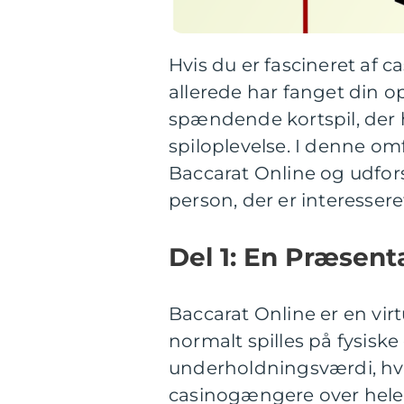
Hvis du er fascineret af c
allerede har fanget din
spændende kortspil, der h
spiloplevelse. I denne omf
Baccarat Online og udfors
person, der er interesseret
Del 1: En Præsent
Baccarat Online er en virt
normalt spilles på fysiske
underholdningsværdi, hvil
casinogængere over hele