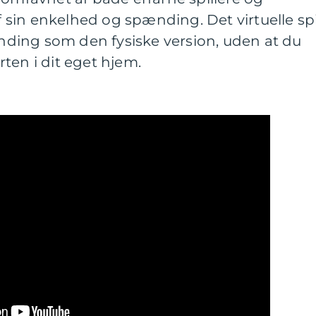
sin enkelhed og spænding. Det virtuelle spi
ding som den fysiske version, uden at du
ten i dit eget hjem.