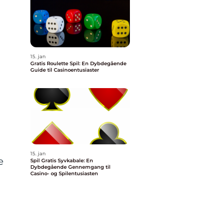
15. jan
Gratis Roulette Spil: En Dybdegående
Guide til Casinoentusiaster
15. jan
e
Spil Gratis Syvkabale: En
Dybdegående Gennemgang til
Casino- og Spilentusiasten