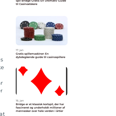
Spil Bridge Gratis: En Ultimativ Guide
til Casinoelskere
17. jan
Gratis spillemaskiner: En
dybdegående guide til casinospillere
ns
ke
ar
er
16. jan
Bridge er et klassisk kortspil, der har
fascineret og underholdt millioner af
mennesker over hele verden i årtier
at