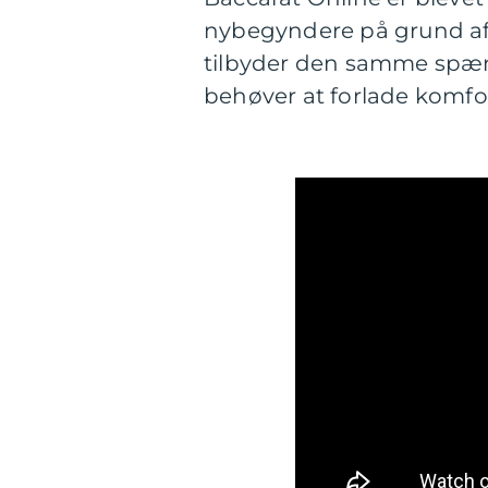
nybegyndere på grund af 
tilbyder den samme spæn
behøver at forlade komfor