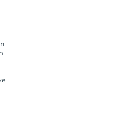
en
en
ve