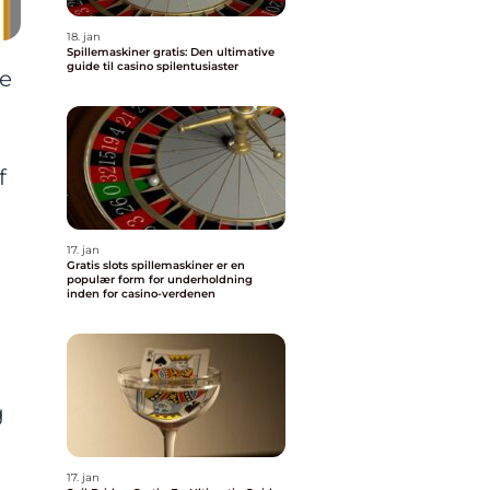
18. jan
Spillemaskiner gratis: Den ultimative
guide til casino spilentusiaster
ne
f
17. jan
Gratis slots spillemaskiner er en
populær form for underholdning
inden for casino-verdenen
g
17. jan