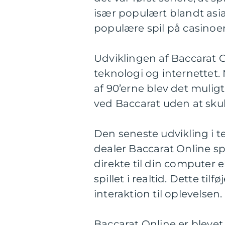
især populært blandt asia
populære spil på casinoe
Udviklingen af Baccarat O
teknologi og internettet
af 90’erne blev det mulig
ved Baccarat uden at skul
Den seneste udvikling i te
dealer Baccarat Online spi
direkte til din computer e
spillet i realtid. Dette ti
interaktion til oplevelsen.
Baccarat Online er blevet