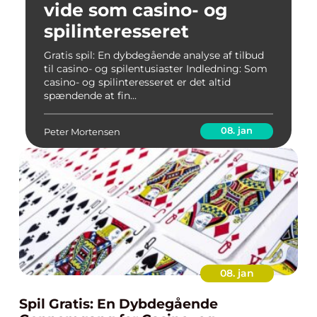
vide som casino- og
spilinteresseret
Gratis spil: En dybdegående analyse af tilbud
til casino- og spilentusiaster Indledning: Som
casino- og spilinteresseret er det altid
spændende at fin...
08. jan
Peter Mortensen
08. jan
Spil Gratis: En Dybdegående