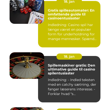
18. jan
Gratis spilleautomater: En
omfattende guide til
casinoentusiaster
Indledning: Casino spil har
længe været en populær
form for underholdning for
mange mennesker. Spænd...
18. jan
Spillemaskiner gratis: Den
ultimative guide til casino
spilentusiaster
Indledning: - Indled teksten
med en catchy sætning, der
fanger læserens interesse. -
Forklar hvad "s...