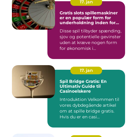
17. jan
Gratis slots spillemaskiner
er en populær form for
underholdning inden for
casino-verdenen
Disse spil tilbyder spænding,
sjov og potentielle gevinster
uden at kræve nogen form
for økonomisk i...
17. jan
Spil Bridge Gratis: En
Ultimativ Guide til
Casinoelskere
Introduktion Velkommen til
vores dybdegående artikel
om at spille bridge gratis.
Hvis du er en casi...