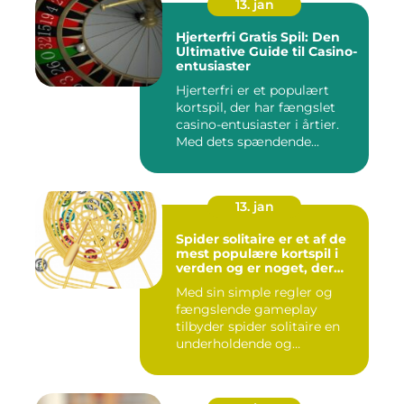
13. jan
Hjerterfri Gratis Spil: Den
Ultimative Guide til Casino-
entusiaster
Hjerterfri er et populært
kortspil, der har fængslet
casino-entusiaster i årtier.
Med dets spændende...
13. jan
Spider solitaire er et af de
mest populære kortspil i
verden og er noget, der
kan nydes af både casual
Med sin simple regler og
og erfarne casinospillere
fængslende gameplay
tilbyder spider solitaire en
underholdende og
udfordren...