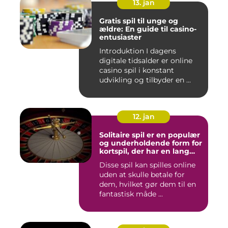
13. jan
Gratis spil til unge og
ældre: En guide til casino-
entusiaster
Introduktion I dagens
digitale tidsalder er online
casino spil i konstant
udvikling og tilbyder en ...
12. jan
Solitaire spil er en populær
og underholdende form for
kortspil, der har en lang
historie og en stor
Disse spil kan spilles online
tilhængerskare
uden at skulle betale for
dem, hvilket gør dem til en
fantastisk måde ...