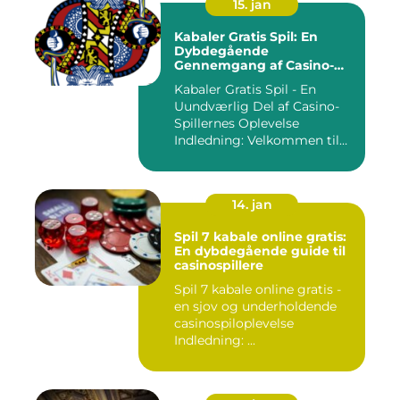
15. jan
Kabaler Gratis Spil: En
Dybdegående
Gennemgang af Casino-
Spillets
Kabaler Gratis Spil - En
Favoritunderholdning
Uundværlig Del af Casino-
Spillernes Oplevelse
Indledning: Velkommen til
vo...
14. jan
Spil 7 kabale online gratis:
En dybdegående guide til
casinospillere
Spil 7 kabale online gratis -
en sjov og underholdende
casinospiloplevelse
Indledning: ...