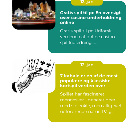
12. jan
Gratis spil til pc En oversigt
over casino-underholdning
online
Gratis spil til pc Udforsk
verdenen af online casino
spil Indledning: ...
12. jan
7 kabale er en af de mest
populære og klassiske
kortspil verden over
Spillet har fascineret
mennesker i generationer
med sin enkle, men alligevel
udfordrende natur. På g...