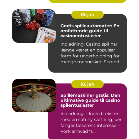
18. jan
Gratis spilleautomater: En
omfattende guide til
casinoentusiaster
Indledning: Casino spil har
længe været en populær
form for underholdning for
mange mennesker. Spænd...
18. jan
Spillemaskiner gratis: Den
ultimative guide til casino
spilentusiaster
Indledning: - Indled teksten
med en catchy sætning, der
fanger læserens interesse. -
Forklar hvad "s...