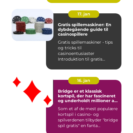
17. jan
Gratis spillemaskiner: En
dybdegående guide til
casinospillere
Gratis spillemaskiner - tips
og tricks til
casinoentusiaster
Introduktion til gratis
spillemaskin...
16. jan
Bridge er et klassisk
kortspil, der har fascineret
og underholdt millioner af
mennesker over hele
Som et af de mest populære
verden i årtier
kortspil i casino- og
spilverdenen tilbyder "bridge
spil gratis" en fanta...