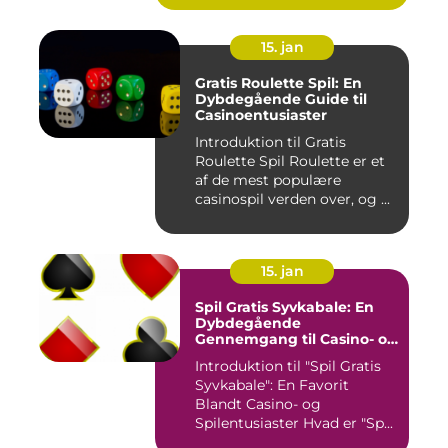
15. jan
Gratis Roulette Spil: En
Dybdegående Guide til
Casinoentusiaster
Introduktion til Gratis
Roulette Spil Roulette er et
af de mest populære
casinospil verden over, og ...
15. jan
Spil Gratis Syvkabale: En
Dybdegående
Gennemgang til Casino- og
Spilentusiasten
Introduktion til "Spil Gratis
Syvkabale": En Favorit
Blandt Casino- og
Spilentusiaster Hvad er "Sp...