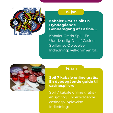
15. jan
Kabaler Gratis Spil: En
Dybdegående
Gennemgang af Casino-
Spillets
Kabaler Gratis Spil - En
Favoritunderholdning
Uundværlig Del af Casino-
Spillernes Oplevelse
Indledning: Velkommen til
vo...
14. jan
Spil 7 kabale online gratis:
En dybdegående guide til
casinospillere
Spil 7 kabale online gratis -
en sjov og underholdende
casinospiloplevelse
Indledning: ...