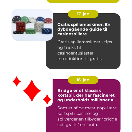
17. jan
Gratis spillemaskiner: En
dybdegående guide til
casinospillere
Gratis spillemaskiner - tips
og tricks til
casinoentusiaster
Introduktion til gratis
spillemaskin...
16. jan
Bridge er et klassisk
kortspil, der har fascineret
og underholdt millioner af
mennesker over hele
Som et af de mest populære
verden i årtier
kortspil i casino- og
spilverdenen tilbyder "bridge
spil gratis" en fanta...