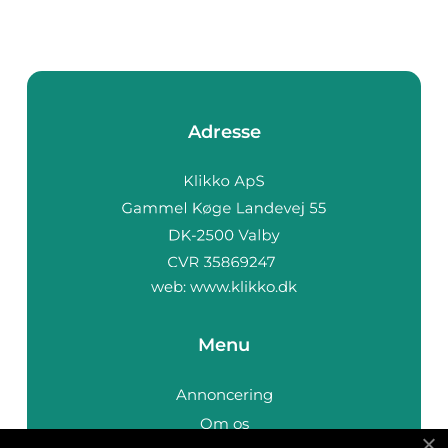
Adresse
web:
www.klikko.dk
Menu
Annoncering
Om os