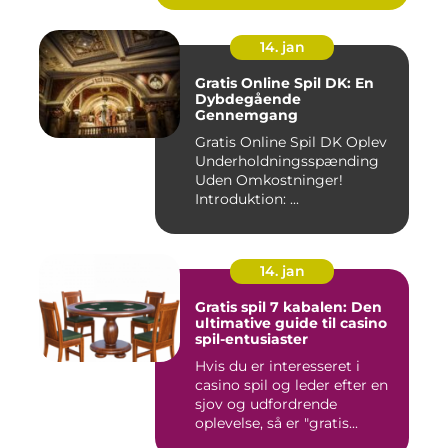
14. jan
Gratis Online Spil DK: En
Dybdegående
Gennemgang
Gratis Online Spil DK Oplev
Underholdningsspænding
Uden Omkostninger!
Introduktion: ...
14. jan
Gratis spil 7 kabalen: Den
ultimative guide til casino
spil-entusiaster
Hvis du er interesseret i
casino spil og leder efter en
sjov og udfordrende
oplevelse, så er "gratis...