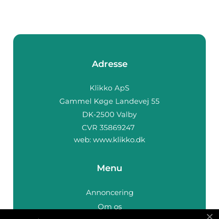
Adresse
web:
www.klikko.dk
Menu
Annoncering
Om os