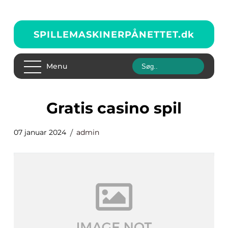
SPILLEMASKINERPÅNETTET.
dk
Menu
gratis casino spil
07 januar 2024
admin