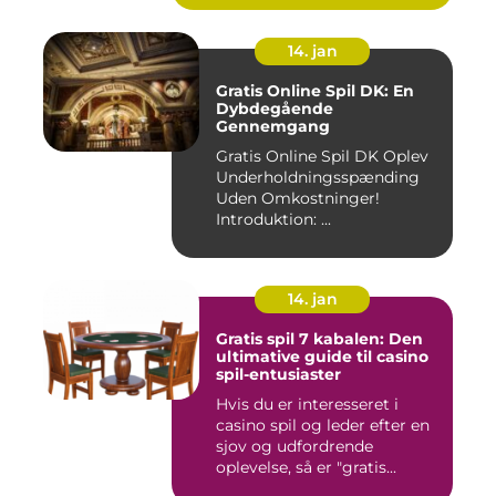
14. jan
Gratis Online Spil DK: En
Dybdegående
Gennemgang
Gratis Online Spil DK Oplev
Underholdningsspænding
Uden Omkostninger!
Introduktion: ...
14. jan
Gratis spil 7 kabalen: Den
ultimative guide til casino
spil-entusiaster
Hvis du er interesseret i
casino spil og leder efter en
sjov og udfordrende
oplevelse, så er "gratis...