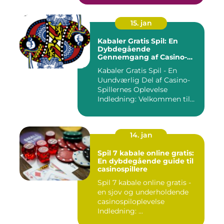
15. jan
Kabaler Gratis Spil: En
Dybdegående
Gennemgang af Casino-
Spillets
Kabaler Gratis Spil - En
Favoritunderholdning
Uundværlig Del af Casino-
Spillernes Oplevelse
Indledning: Velkommen til
vo...
14. jan
Spil 7 kabale online gratis:
En dybdegående guide til
casinospillere
Spil 7 kabale online gratis -
en sjov og underholdende
casinospiloplevelse
Indledning: ...