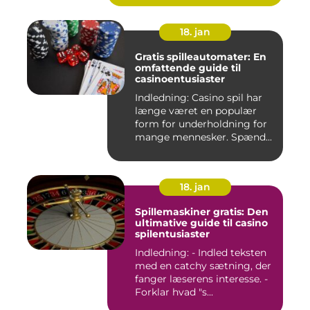
18. jan
Gratis spilleautomater: En
omfattende guide til
casinoentusiaster
Indledning: Casino spil har
længe været en populær
form for underholdning for
mange mennesker. Spænd...
18. jan
Spillemaskiner gratis: Den
ultimative guide til casino
spilentusiaster
Indledning: - Indled teksten
med en catchy sætning, der
fanger læserens interesse. -
Forklar hvad "s...