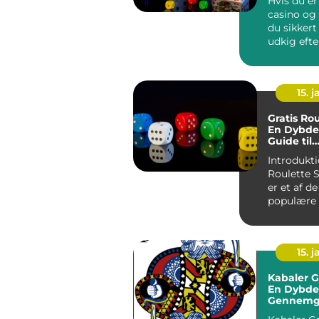
Hvis du er
casino og s
du sikkert
udkig efte
spændende 
15. j
Gratis Rou
En Dybd
Guide til
Casinoent
Introdukti
Roulette S
er et af d
populære 
verden over
15. j
Kabaler Gr
En Dybd
Gennemg
Casino-Spi