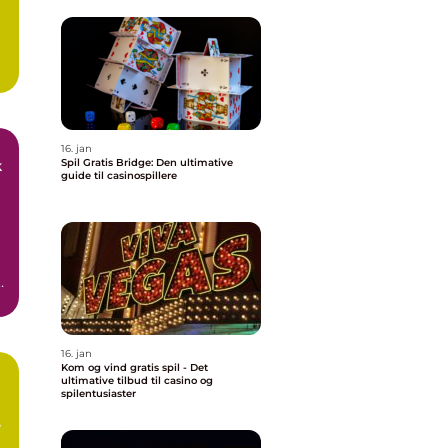
16. jan
Spil Gratis Bridge: Den ultimative
k
guide til casinospillere
er
r
n
16. jan
Kom og vind gratis spil - Det
ultimative tilbud til casino og
spilentusiaster