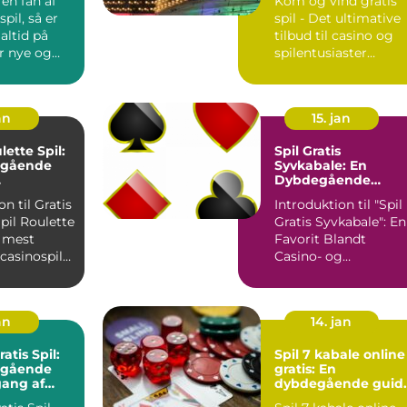
 en fan af
Kom og vind gratis
pil, så er
spil - Det ultimative
 altid på
tilbud til casino og
r nye og
spilentusiaster
spilople...
INTRODUKTION Har
du ...
an
15. jan
lette Spil:
Spil Gratis
egående
Syvkabale: En
Dybdegående
usiaster
Gennemgang til
on til Gratis
Introduktion til "Spil
Casino- og
pil Roulette
Gratis Syvkabale": En
Spilentusiasten
e mest
Favorit Blandt
casinospil
Casino- og
, og ...
Spilentusiaster Hvad
er "Sp...
an
14. jan
atis Spil:
Spil 7 kabale online
egående
gratis: En
ang af
dybdegående guid
llets
til casinospillere