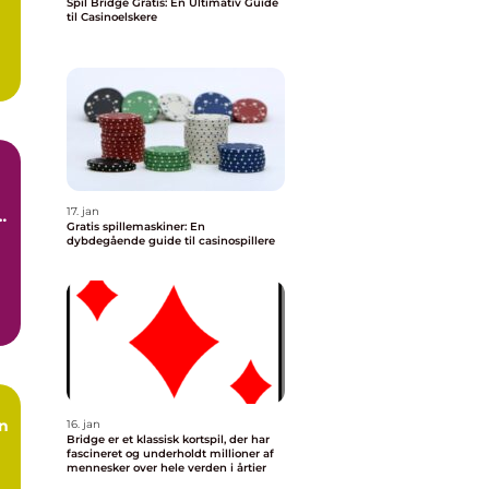
Spil Bridge Gratis: En Ultimativ Guide
til Casinoelskere
t
17. jan
Gratis spillemaskiner: En
dybdegående guide til casinospillere
En
16. jan
Bridge er et klassisk kortspil, der har
fascineret og underholdt millioner af
mennesker over hele verden i årtier