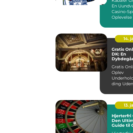
Kabaler Gra
Favoritu
En Uundvæ
g
Casino-Spi
Oplevelse Indledning:
Velkommen 
14. 
Gratis Onl
DK: En
Dybdegå
Gennem
Gratis Onl
Oplev
Underhol
ding Ude
Omkostni
13. j
Hjerterfri 
Den Ultim
Guide til 
entusiast