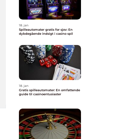
18. jan
Spilleautomater gratis for sjov: En
dybdegående indsigt i casino spil
18. jan
Gratis spilleautomater: En omfattende
guide til casinoentusiaster