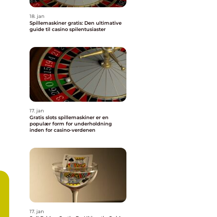
18. jan
Spillemaskiner gratis: Den ultimative
guide til casino spilentusiaster
17. jan
Gratis slots spillemaskiner er en
populær form for underholdning
inden for casino-verdenen
17. jan