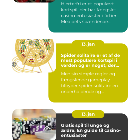
Hjerterfri er et populært
kortspil, der har fængslet
casino-entusiaster i årtier.
Med dets spændende...
13. jan
Spider solitaire er et af de
mest populære kortspil i
verden og er noget, der
kan nydes af både casual
Med sin simple regler og
og erfarne casinospillere
fængslende gameplay
tilbyder spider solitaire en
underholdende og
udfordren...
13. jan
Gratis spil til unge og
ældre: En guide til casino-
entusiaster