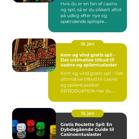
Hvis du er en fan af casino
og spil, så er du sikkert altid
på udkig efter nye og
spændende spilople...
16. jan
Kom og vind gratis spil -
Det ultimative tilbud til
casino og spilentusiaster
Kom og vind gratis spil - Det
ultimative tilbud til casino
og spilentusiaster
INTRODUKTION Har du ...
15. jan
Gratis Roulette Spil: En
Dybdegående Guide til
Casinoentusiaster