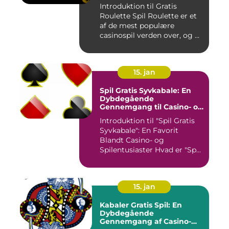
Introduktion til Gratis
Roulette Spil Roulette er et
af de mest populære
casinospil verden over, og ...
15. jan
Spil Gratis Syvkabale: En
Dybdegående
Gennemgang til Casino- og
Spilentusiasten
Introduktion til "Spil Gratis
Syvkabale": En Favorit
Blandt Casino- og
Spilentusiaster Hvad er "Sp...
15. jan
Kabaler Gratis Spil: En
Dybdegående
Gennemgang af Casino-