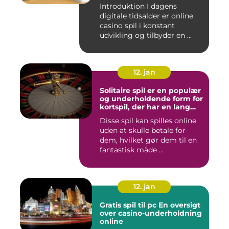
Introduktion I dagens
digitale tidsalder er online
casino spil i konstant
udvikling og tilbyder en ...
12. jan
Solitaire spil er en populær
og underholdende form for
kortspil, der har en lang
historie og en stor
Disse spil kan spilles online
tilhængerskare
uden at skulle betale for
dem, hvilket gør dem til en
fantastisk måde ...
12. jan
Gratis spil til pc En oversigt
over casino-underholdning
online