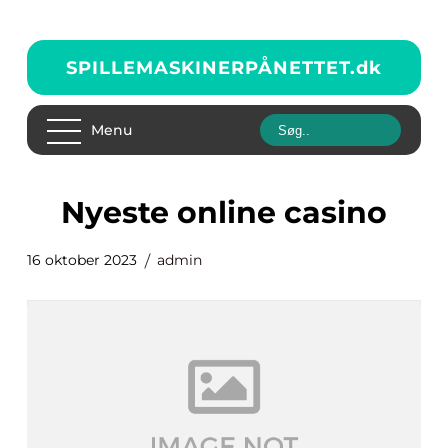
SPILLEMASKINERPÅNETTET.
dk
Menu
nyeste online casino
16 oktober 2023
admin