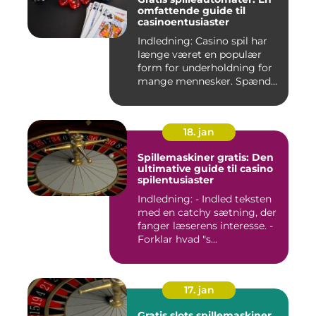
omfattende guide til
casinoentusiaster
Indledning: Casino spil har
længe været en populær
form for underholdning for
mange mennesker. Spænd...
18. jan
Spillemaskiner gratis: Den
ultimative guide til casino
spilentusiaster
Indledning: - Indled teksten
med en catchy sætning, der
fanger læserens interesse. -
Forklar hvad "s...
17. jan
Gratis slots spillemaskiner