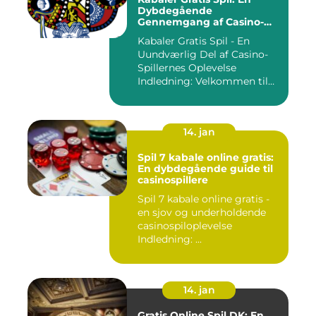
Dybdegående
Gennemgang af Casino-
Spillets
Kabaler Gratis Spil - En
Favoritunderholdning
Uundværlig Del af Casino-
Spillernes Oplevelse
Indledning: Velkommen til
vo...
14. jan
Spil 7 kabale online gratis:
En dybdegående guide til
casinospillere
Spil 7 kabale online gratis -
en sjov og underholdende
casinospiloplevelse
Indledning: ...
14. jan
Gratis Online Spil DK: En