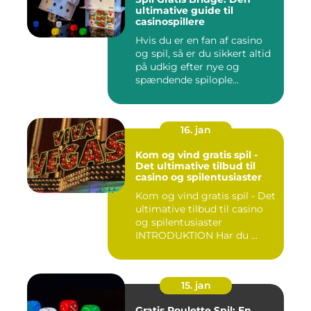
ultimative guide til
casinospillere
Hvis du er en fan af casino
og spil, så er du sikkert altid
på udkig efter nye og
spændende spilople...
16. jan
Kom og vind gratis spil -
Det ultimative tilbud til
casino og spilentusiaster
Kom og vind gratis spil - Det
ultimative tilbud til casino
og spilentusiaster
INTRODUKTION Har du ...
15. jan
Gratis Roulette Spil: En