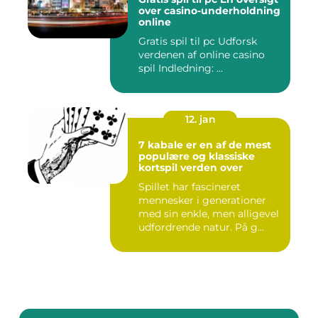
over casino-underholdning
online
Gratis spil til pc Udforsk
verdenen af online casino
spil Indledning: ...
12. jan
7 kabale er en af de mest
populære og klassiske
kortspil verden over
Spillet har fascineret
mennesker i generationer
med sin enkle, men alligevel
udfordrende natur. På g...