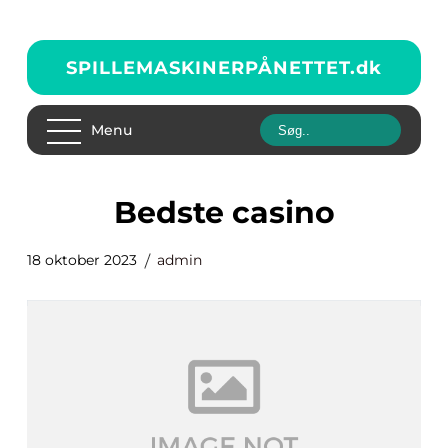
SPILLEMASKINERPÅNETTET.
dk
Menu
bedste casino
18 oktober 2023
admin