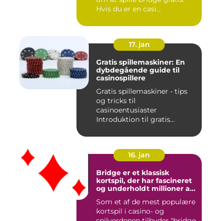
Hvis du er en casi...
17. jan
Gratis spillemaskiner: En
dybdegående guide til
casinospillere
Gratis spillemaskiner - tips
og tricks til
casinoentusiaster
Introduktion til gratis
spillemaskin...
16. jan
Bridge er et klassisk
kortspil, der har fascineret
og underholdt millioner af
mennesker over hele
Som et af de mest populære
verden i årtier
kortspil i casino- og
spilverdenen tilbyder "bridge