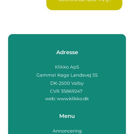
Adresse
web:
www.klikko.dk
Menu
Annoncering