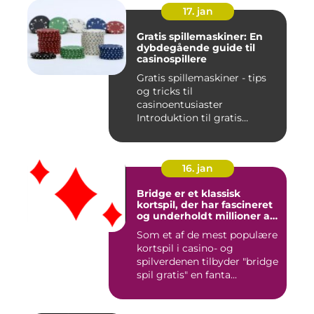
17. jan
Gratis spillemaskiner: En
dybdegående guide til
casinospillere
Gratis spillemaskiner - tips
og tricks til
casinoentusiaster
Introduktion til gratis
spillemaskin...
16. jan
Bridge er et klassisk
kortspil, der har fascineret
og underholdt millioner af
mennesker over hele
Som et af de mest populære
verden i årtier
kortspil i casino- og
spilverdenen tilbyder "bridge
spil gratis" en fanta...