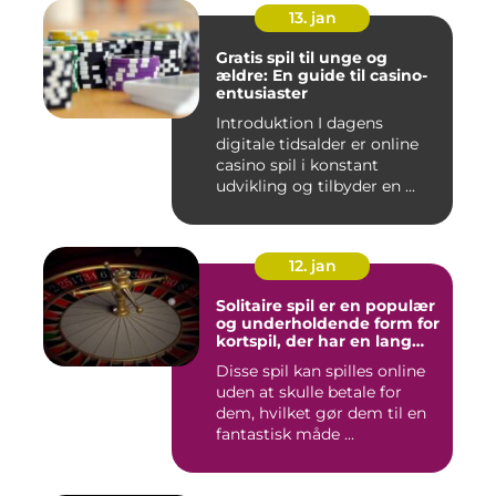
13. jan
Gratis spil til unge og
ældre: En guide til casino-
entusiaster
Introduktion I dagens
digitale tidsalder er online
casino spil i konstant
udvikling og tilbyder en ...
12. jan
Solitaire spil er en populær
og underholdende form for
kortspil, der har en lang
historie og en stor
Disse spil kan spilles online
tilhængerskare
uden at skulle betale for
dem, hvilket gør dem til en
fantastisk måde ...