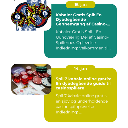
15. jan
Kabaler Gratis Spil: En
Dybdegående
Gennemgang af Casino-
Spillets
Kabaler Gratis Spil - En
Favoritunderholdning
Uundværlig Del af Casino-
Spillernes Oplevelse
Indledning: Velkommen til
vo...
14. jan
Spil 7 kabale online gratis:
En dybdegående guide til
casinospillere
Spil 7 kabale online gratis -
en sjov og underholdende
casinospiloplevelse
Indledning: ...