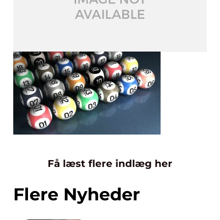
Få læst flere indlæg her
Flere Nyheder