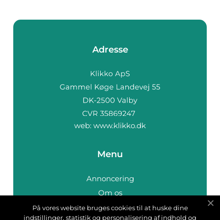
Adresse
web:
www.klikko.dk
Menu
Annoncering
Om os
Cookies
På vores website bruges cookies til at huske dine
indstillinger, statistik og personalisering af indhold og