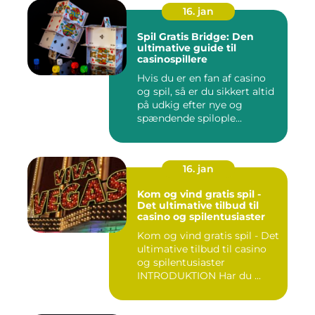
16. jan
Spil Gratis Bridge: Den
ultimative guide til
casinospillere
Hvis du er en fan af casino
og spil, så er du sikkert altid
på udkig efter nye og
spændende spilople...
16. jan
Kom og vind gratis spil -
Det ultimative tilbud til
casino og spilentusiaster
Kom og vind gratis spil - Det
ultimative tilbud til casino
og spilentusiaster
INTRODUKTION Har du ...