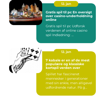
12. jan
Gratis spil til pc En oversigt
over casino-underholdning
online
Gratis spil til pc Udforsk
verdenen af online casino
spil Indledning: ...
12. jan
7 kabale er en af de mest
populære og klassiske
kortspil verden over
Spillet har fascineret
mennesker i generationer
med sin enkle, men alligevel
udfordrende natur. På g...