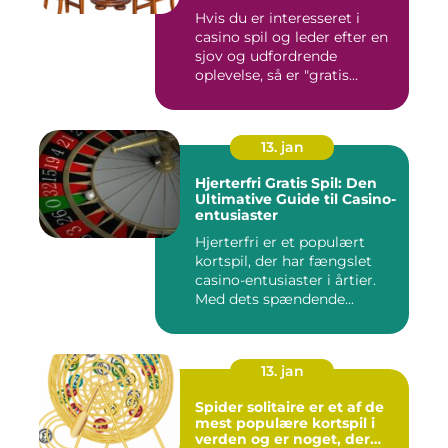
Hvis du er interesseret i
casino spil og leder efter en
sjov og udfordrende
oplevelse, så er "gratis...
13. jan
Hjerterfri Gratis Spil: Den
Ultimative Guide til Casino-
entusiaster
Hjerterfri er et populært
kortspil, der har fængslet
casino-entusiaster i årtier.
Med dets spændende...
13. jan
Spider solitaire er et af de
mest populære kortspil i
verden og er noget, der