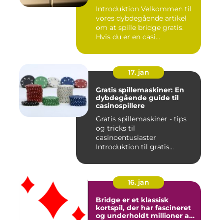
Introduktion Velkommen til
vores dybdegående artikel
om at spille bridge gratis.
Hvis du er en casi...
17. jan
Gratis spillemaskiner: En
dybdegående guide til
casinospillere
Gratis spillemaskiner - tips
og tricks til
casinoentusiaster
Introduktion til gratis
spillemaskin...
16. jan
Bridge er et klassisk
kortspil, der har fascineret
og underholdt millioner af