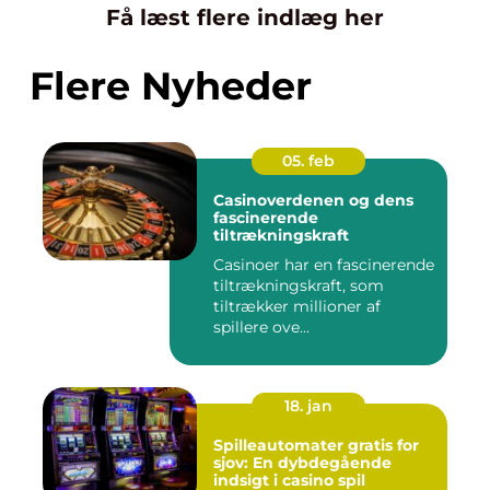
Få læst flere indlæg her
Flere Nyheder
05. feb
Casinoverdenen og dens
fascinerende
tiltrækningskraft
Casinoer har en fascinerende
tiltrækningskraft, som
tiltrækker millioner af
spillere ove...
18. jan
Spilleautomater gratis for
sjov: En dybdegående
indsigt i casino spil