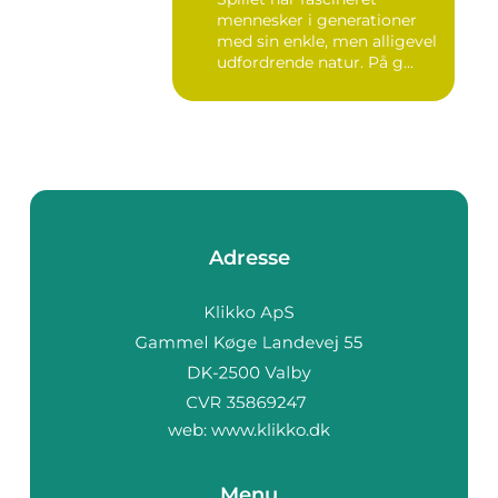
mennesker i generationer
med sin enkle, men alligevel
udfordrende natur. På g...
Adresse
web:
www.klikko.dk
Menu