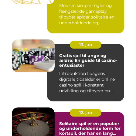
kan nydes af både casual
Med sin simple regler og
og erfarne casinospillere
fængslende gameplay
tilbyder spider solitaire en
underholdende og
udfordren...
13. jan
Gratis spil til unge og
ældre: En guide til casino-
entusiaster
Introduktion I dagens
digitale tidsalder er online
casino spil i konstant
udvikling og tilbyder en ...
12. jan
Solitaire spil er en populær
og underholdende form for
kortspil, der har en lang