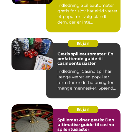
Indledning Spilleautomater
gratis for sjov har altid været
et populært valg blandt
dem, der er inte...
18. jan
Gratis spilleautomater: En
omfattende guide til
casinoentusiaster
Indledning: Casino spil har
længe været en populær
form for underholdning for
mange mennesker. Spænd...
18. jan
Spillemaskiner gratis: Den
ultimative guide til casino
spilentusiaster