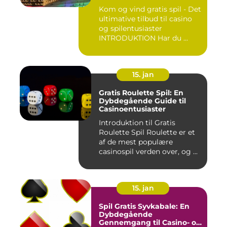
Kom og vind gratis spil - Det
ultimative tilbud til casino
og spilentusiaster
INTRODUKTION Har du ...
15. jan
Gratis Roulette Spil: En
Dybdegående Guide til
Casinoentusiaster
Introduktion til Gratis
Roulette Spil Roulette er et
af de mest populære
casinospil verden over, og ...
15. jan
Spil Gratis Syvkabale: En
Dybdegående
Gennemgang til Casino- og