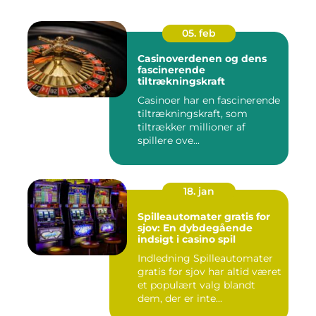
05. feb
Casinoverdenen og dens
fascinerende
tiltrækningskraft
Casinoer har en fascinerende
tiltrækningskraft, som
tiltrækker millioner af
spillere ove...
18. jan
Spilleautomater gratis for
sjov: En dybdegående
indsigt i casino spil
Indledning Spilleautomater
gratis for sjov har altid været
et populært valg blandt
dem, der er inte...