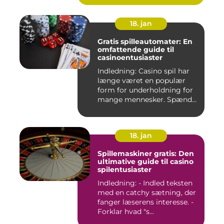
18. jan
Gratis spilleautomater: En
omfattende guide til
casinoentusiaster
Indledning: Casino spil har
længe været en populær
form for underholdning for
mange mennesker. Spænd...
18. jan
Spillemaskiner gratis: Den
ultimative guide til casino
spilentusiaster
Indledning: - Indled teksten
med en catchy sætning, der
fanger læserens interesse. -
Forklar hvad "s...