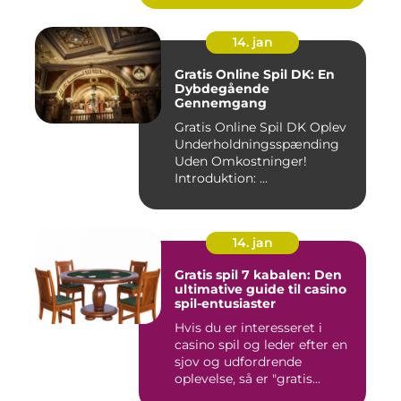
14. jan
Gratis Online Spil DK: En
Dybdegående
Gennemgang
Gratis Online Spil DK Oplev
Underholdningsspænding
Uden Omkostninger!
Introduktion: ...
14. jan
Gratis spil 7 kabalen: Den
ultimative guide til casino
spil-entusiaster
Hvis du er interesseret i
casino spil og leder efter en
sjov og udfordrende
oplevelse, så er "gratis...