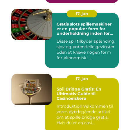
17. jan
Gratis slots spillemaskiner
er en populær form for
underholdning inden for
casino-verdenen
Disse spil tilbyder spænding,
sjov og potentielle gevinster
uden at kræve nogen form
for økonomisk i...
17. jan
Spil Bridge Gratis: En
Ultimativ Guide til
Casinoelskere
Introduktion Velkommen til
vores dybdegående artikel
om at spille bridge gratis.
Hvis du er en casi...