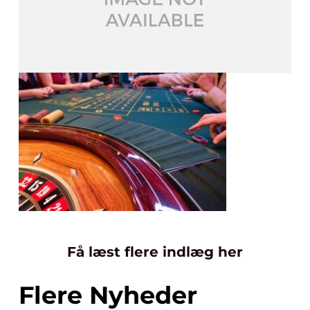
Få læst flere indlæg her
Flere Nyheder