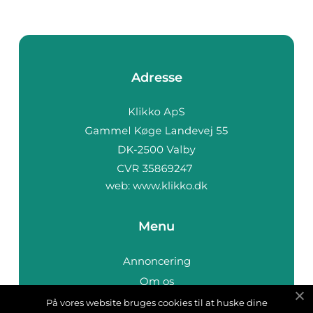
Adresse
web:
www.klikko.dk
Menu
Annoncering
Om os
Cookies
På vores website bruges cookies til at huske dine