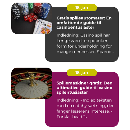
18. jan
Gratis spilleautomater: En
omfattende guide til
casinoentusiaster
Indledning: Casino spil har
længe været en populær
form for underholdning for
mange mennesker. Spænd...
18. jan
Spillemaskiner gratis: Den
ultimative guide til casino
spilentusiaster
Indledning: - Indled teksten
med en catchy sætning, der
fanger læserens interesse. -
Forklar hvad "s...