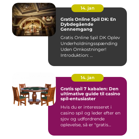
14. jan
Gratis Online Spil DK: En
Dybdegående
Gennemgang
Gratis Online Spil DK Oplev
Underholdningsspænding
Uden Omkostninger!
Introduktion: ...
14. jan
Gratis spil 7 kabalen: Den
ultimative guide til casino
spil-entusiaster
Hvis du er interesseret i
casino spil og leder efter en
sjov og udfordrende
oplevelse, så er "gratis...