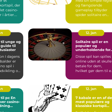
er et
Med sin simple regle
nydes af både casu
ortspil, der
og fængslende
og erfarne
casinospillere
et casino-
gameplay tilbyder
 i årtier.
spider solitaire en
underholdende og
...
udfordren...
an
12. jan
l til unge og
Solitaire spil er en
guide til
populær og
tusiaster
underholdende fo
for kortspil, der har
agens
Disse spil kan spilles
en lang historie og
dsalder er
online uden at skulle
en stor
tilhængerskare
no spil i
betale for dem,
udvikling og
hvilket gør dem til e
...
fantastisk måde ...
an
12. jan
il pc En
7 kabale er en af de
ver casino-
mest populære og
dning
klassiske kortspil
verden over