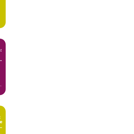
:
t
e