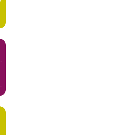
r
al
rm
n