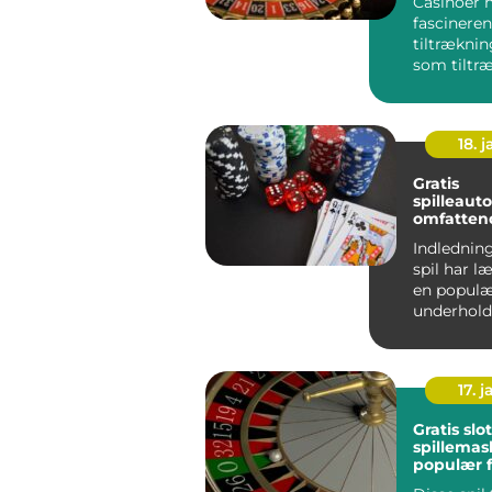
Casinoer 
fascinere
tiltræknin
som tiltr
millioner a
ove...
18. j
Gratis
spilleaut
omfattend
casinoent
Indledning
spil har 
en populæ
underhold
mange me
Spænd...
17. j
Gratis slo
spillemas
populær f
underhol