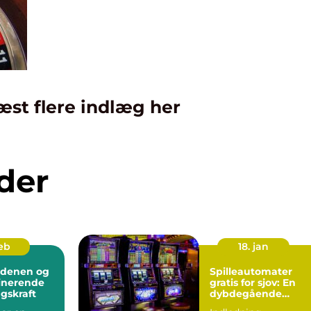
æst flere indlæg her
der
feb
18. jan
rdenen og
Spilleautomater
inerende
gratis for sjov: En
ngskraft
dybdegående
indsigt i casino spil