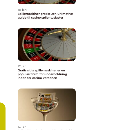
18. jan
Spillemaskiner gratis: Den ultimative
guide til casino spilentusiaster
17. jan
Gratis slots spillemaskiner er en
populær form for underholdning
inden for casino-verdenen
17. jan