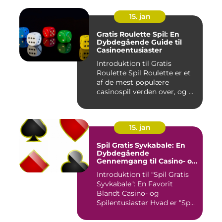
15. jan
Gratis Roulette Spil: En
Dybdegående Guide til
Casinoentusiaster
Introduktion til Gratis
Roulette Spil Roulette er et
af de mest populære
casinospil verden over, og ...
15. jan
Spil Gratis Syvkabale: En
Dybdegående
Gennemgang til Casino- og
Spilentusiasten
Introduktion til "Spil Gratis
Syvkabale": En Favorit
Blandt Casino- og
Spilentusiaster Hvad er "Sp...