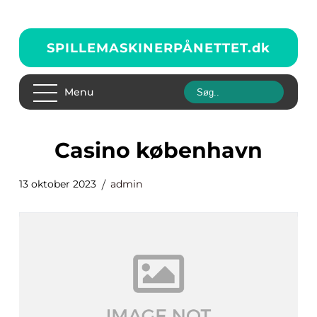
SPILLEMASKINERPÅNETTET.
dk
Menu
casino københavn
13 oktober 2023
admin