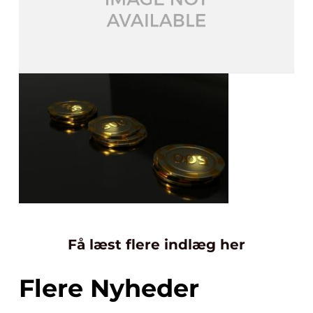
Få læst flere indlæg her
Flere Nyheder