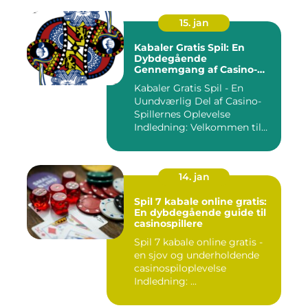
15. jan
Kabaler Gratis Spil: En
Dybdegående
Gennemgang af Casino-
Spillets
Kabaler Gratis Spil - En
Favoritunderholdning
Uundværlig Del af Casino-
Spillernes Oplevelse
Indledning: Velkommen til
vo...
14. jan
Spil 7 kabale online gratis:
En dybdegående guide til
casinospillere
Spil 7 kabale online gratis -
en sjov og underholdende
casinospiloplevelse
Indledning: ...