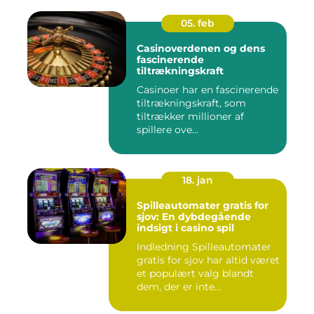
05. feb
Casinoverdenen og dens
fascinerende
tiltrækningskraft
Casinoer har en fascinerende
tiltrækningskraft, som
tiltrækker millioner af
spillere ove...
18. jan
Spilleautomater gratis for
sjov: En dybdegående
indsigt i casino spil
Indledning Spilleautomater
gratis for sjov har altid været
et populært valg blandt
dem, der er inte...