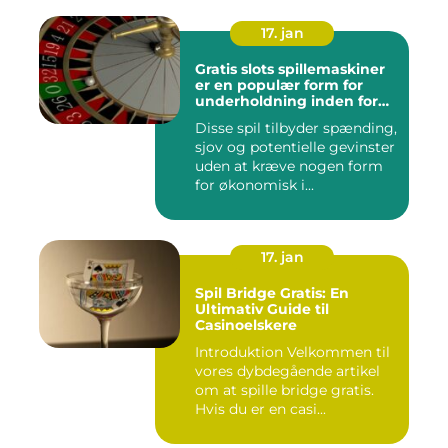
17. jan
Gratis slots spillemaskiner
er en populær form for
underholdning inden for
casino-verdenen
Disse spil tilbyder spænding,
sjov og potentielle gevinster
uden at kræve nogen form
for økonomisk i...
17. jan
Spil Bridge Gratis: En
Ultimativ Guide til
Casinoelskere
Introduktion Velkommen til
vores dybdegående artikel
om at spille bridge gratis.
Hvis du er en casi...