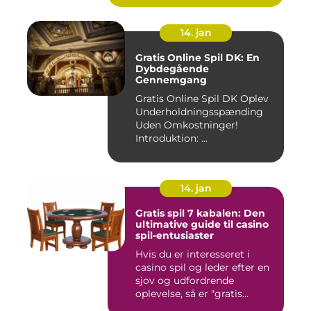
14. jan
Gratis Online Spil DK: En
Dybdegående
Gennemgang
Gratis Online Spil DK Oplev
Underholdningsspænding
Uden Omkostninger!
Introduktion: ...
14. jan
Gratis spil 7 kabalen: Den
ultimative guide til casino
spil-entusiaster
Hvis du er interesseret i
casino spil og leder efter en
sjov og udfordrende
oplevelse, så er "gratis...