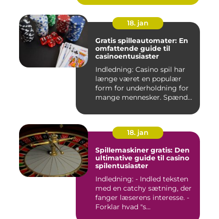
18. jan
Gratis spilleautomater: En
omfattende guide til
casinoentusiaster
Indledning: Casino spil har
længe været en populær
form for underholdning for
mange mennesker. Spænd...
18. jan
Spillemaskiner gratis: Den
ultimative guide til casino
spilentusiaster
Indledning: - Indled teksten
med en catchy sætning, der
fanger læserens interesse. -
Forklar hvad "s...