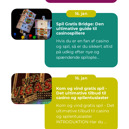
16. jan
Spil Gratis Bridge: Den
ultimative guide til
casinospillere
Hvis du er en fan af casino
og spil, så er du sikkert altid
på udkig efter nye og
spændende spilople...
16. jan
Kom og vind gratis spil -
Det ultimative tilbud til
casino og spilentusiaster
Kom og vind gratis spil - Det
ultimative tilbud til casino
og spilentusiaster
INTRODUKTION Har du ...