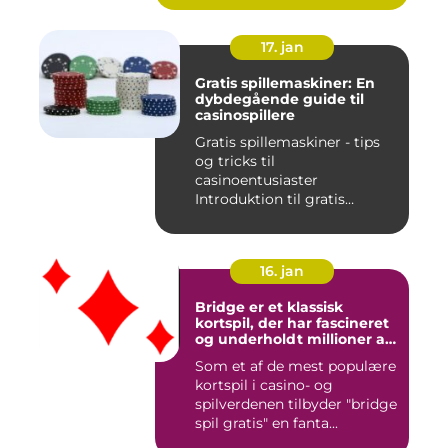
17. jan
Gratis spillemaskiner: En
dybdegående guide til
casinospillere
Gratis spillemaskiner - tips
og tricks til
casinoentusiaster
Introduktion til gratis
spillemaskin...
16. jan
Bridge er et klassisk
kortspil, der har fascineret
og underholdt millioner af
mennesker over hele
Som et af de mest populære
verden i årtier
kortspil i casino- og
spilverdenen tilbyder "bridge
spil gratis" en fanta...