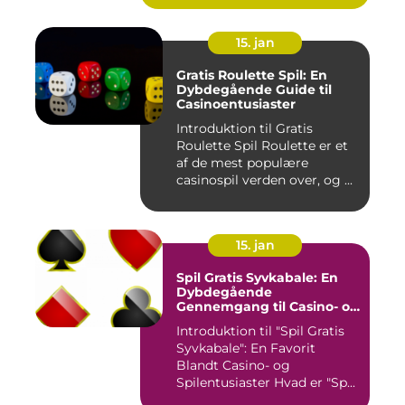
15. jan
Gratis Roulette Spil: En
Dybdegående Guide til
Casinoentusiaster
Introduktion til Gratis
Roulette Spil Roulette er et
af de mest populære
casinospil verden over, og ...
15. jan
Spil Gratis Syvkabale: En
Dybdegående
Gennemgang til Casino- og
Spilentusiasten
Introduktion til "Spil Gratis
Syvkabale": En Favorit
Blandt Casino- og
Spilentusiaster Hvad er "Sp...