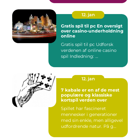
12. jan
Gratis spil til pc En oversigt
over casino-underholdning
online
Gratis spil til pc Udforsk
verdenen af online casino
spil Indledning: ...
12. jan
7 kabale er en af de mest
populære og klassiske
kortspil verden over
Spillet har fascineret
mennesker i generationer
med sin enkle, men alligevel
udfordrende natur. På g...