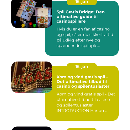
16. jan
Spil Gratis Bridge: Den
ultimative guide til
casinospillere
Hvis du er en fan af casino
og spil, så er du sikkert altid
på udkig efter nye og
spændende spilople...
16. jan
Kom og vind gratis spil -
Det ultimative tilbud til
casino og spilentusiaster
Kom og vind gratis spil - Det
ultimative tilbud til casino
og spilentusiaster
INTRODUKTION Har du ...