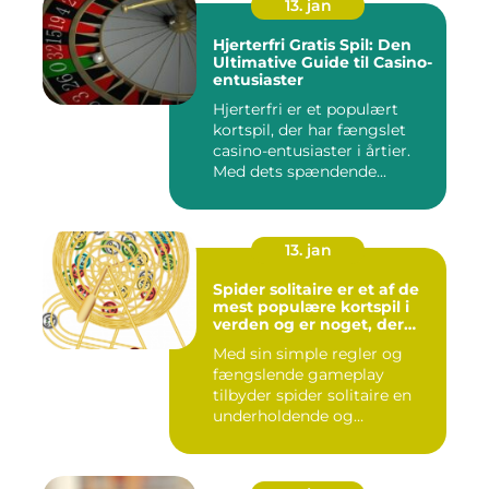
13. jan
Hjerterfri Gratis Spil: Den
Ultimative Guide til Casino-
entusiaster
Hjerterfri er et populært
kortspil, der har fængslet
casino-entusiaster i årtier.
Med dets spændende...
13. jan
Spider solitaire er et af de
mest populære kortspil i
verden og er noget, der
kan nydes af både casual
Med sin simple regler og
og erfarne casinospillere
fængslende gameplay
tilbyder spider solitaire en
underholdende og
udfordren...