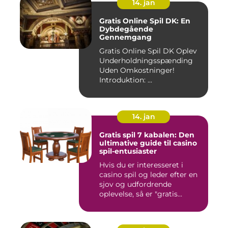
14. jan
Gratis Online Spil DK: En
Dybdegående
Gennemgang
Gratis Online Spil DK Oplev
Underholdningsspænding
Uden Omkostninger!
Introduktion: ...
14. jan
Gratis spil 7 kabalen: Den
ultimative guide til casino
spil-entusiaster
Hvis du er interesseret i
casino spil og leder efter en
sjov og udfordrende
oplevelse, så er "gratis...