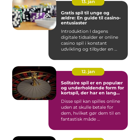
13. jan
Gratis spil til unge og
ældre: En guide til casino-
entusiaster
Introduktion I dagens
digitale tidsalder er online
casino spil i konstant
udvikling og tilbyder en ...
12. jan
Solitaire spil er en populær
og underholdende form for
kortspil, der har en lang
historie og en stor
Disse spil kan spilles online
tilhængerskare
uden at skulle betale for
dem, hvilket gør dem til en
fantastisk måde ...