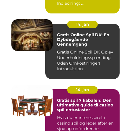
Indledning: ...
14. jan
Gratis Online Spil DK: En
Dybdegående
Gennemgang
Gratis Online Spil DK Oplev
Underholdningsspænding
Uden Omkostninger!
Introduktion: ...
14. jan
Gratis spil 7 kabalen: Den
ultimative guide til casino
spil-entusiaster
Hvis du er interesseret i
casino spil og leder efter en
sjov og udfordrende