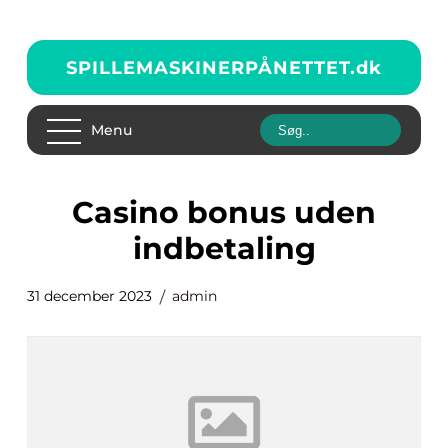
SPILLEMASKINERPÅNETTET.
dk
Menu
casino bonus uden
indbetaling
31 december 2023
admin