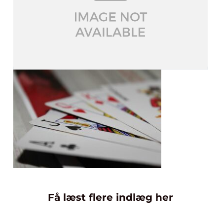
Få læst flere indlæg her