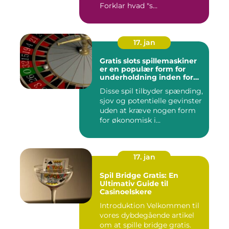
Forklar hvad "s...
17. jan
Gratis slots spillemaskiner
er en populær form for
underholdning inden for
casino-verdenen
Disse spil tilbyder spænding,
sjov og potentielle gevinster
uden at kræve nogen form
for økonomisk i...
17. jan
Spil Bridge Gratis: En
Ultimativ Guide til
Casinoelskere
Introduktion Velkommen til
vores dybdegående artikel
om at spille bridge gratis.