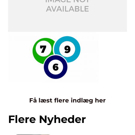
Få læst flere indlæg her
Flere Nyheder