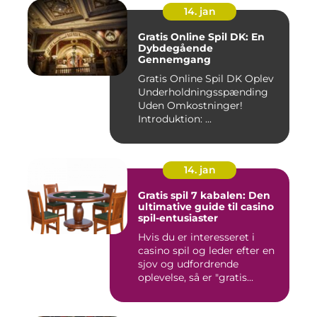
14. jan
Gratis Online Spil DK: En
Dybdegående
Gennemgang
Gratis Online Spil DK Oplev
Underholdningsspænding
Uden Omkostninger!
Introduktion: ...
14. jan
Gratis spil 7 kabalen: Den
ultimative guide til casino
spil-entusiaster
Hvis du er interesseret i
casino spil og leder efter en
sjov og udfordrende
oplevelse, så er "gratis...