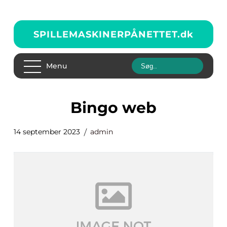
SPILLEMASKINERPÅNETTET.
dk
Menu
bingo web
14 september 2023
admin