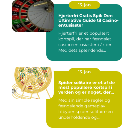
13. jan
Hjerterfri Gratis Spil: Den
Ultimative Guide til Casino-
entusiaster
Hjerterfri er et populært
kortspil, der har fængslet
casino-entusiaster i årtier.
Med dets spændende...
13. jan
Spider solitaire er et af de
mest populære kortspil i
verden og er noget, der
kan nydes af både casual
Med sin simple regler og
og erfarne casinospillere
fængslende gameplay
tilbyder spider solitaire en
underholdende og
udfordren...