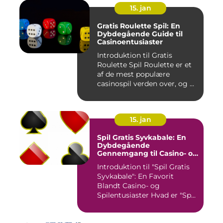
15. jan
Gratis Roulette Spil: En
Dybdegående Guide til
Casinoentusiaster
Introduktion til Gratis
Roulette Spil Roulette er et
af de mest populære
casinospil verden over, og ...
15. jan
Spil Gratis Syvkabale: En
Dybdegående
Gennemgang til Casino- og
Spilentusiasten
Introduktion til "Spil Gratis
Syvkabale": En Favorit
Blandt Casino- og
Spilentusiaster Hvad er "Sp...