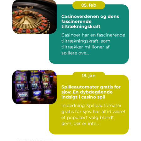
05. feb
Casinoverdenen og dens
fascinerende
tiltrækningskraft
Casinoer har en fascinerende
tiltrækningskraft, som
tiltrækker millioner af
spillere ove...
18. jan
Spilleautomater gratis for
sjov: En dybdegående
indsigt i casino spil
Indledning Spilleautomater
gratis for sjov har altid været
et populært valg blandt
dem, der er inte...