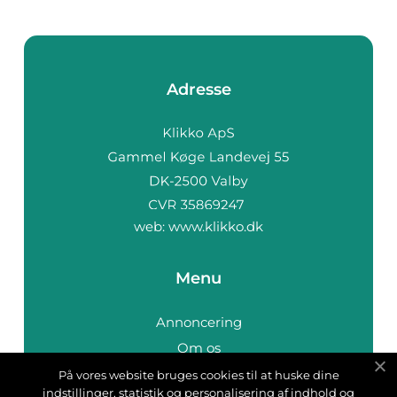
Adresse
web:
www.klikko.dk
Menu
Annoncering
Om os
Cookies
På vores website bruges cookies til at huske dine
indstillinger, statistik og personalisering af indhold og