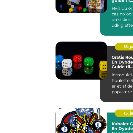
guide til
casinospil
Hvis du er
casino og s
du sikkert
udkig efte
spændende 
15. j
Gratis Rou
En Dybd
Guide til
Casinoent
Introdukti
Roulette S
er et af d
populære 
verden over
15. j
Kabaler Gr
En Dybd