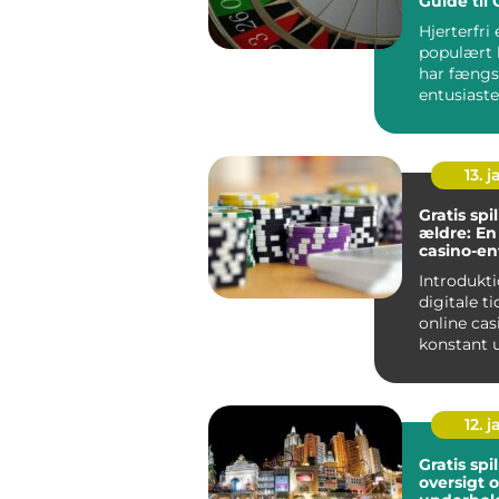
Guide til 
entusiast
Hjerterfri 
populært k
har fængsl
entusiaster
Med dets
spændende
13. j
Gratis spi
ældre: En 
casino-en
Introduktion I d
digitale ti
online casi
konstant 
tilbyder en 
12. j
Gratis spil t
oversigt o