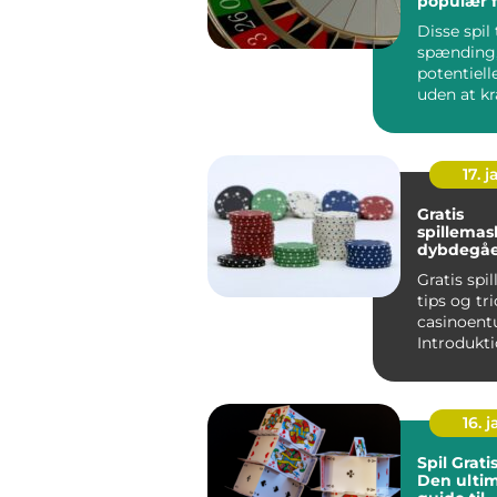
populær f
underhol
Disse spil 
inden for
spænding,
verdenen
potentiell
uden at k
form for 
i...
17. j
Gratis
spillemas
dybdegåe
til casino
Gratis spi
tips og tri
casinoent
Introduktio
spillemaski
16. j
Spil Grati
Den ultim