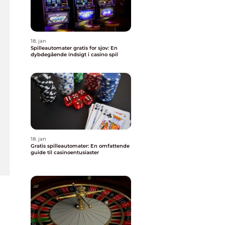
18. jan
Spilleautomater gratis for sjov: En
dybdegående indsigt i casino spil
18. jan
Gratis spilleautomater: En omfattende
guide til casinoentusiaster