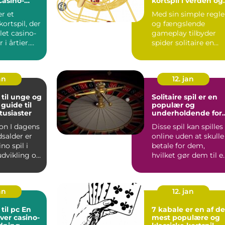
Casino-
kortspil i verden og
er
er noget, der kan
er et
Med sin simple regle
nydes af både casu
ortspil, der
og fængslende
og erfarne
casinospillere
et casino-
gameplay tilbyder
 i årtier.
spider solitaire en
underholdende og
...
udfordren...
an
12. jan
l til unge og
Solitaire spil er en
guide til
populær og
tusiaster
underholdende fo
for kortspil, der har
agens
Disse spil kan spilles
en lang historie og
dsalder er
online uden at skulle
en stor
tilhængerskare
no spil i
betale for dem,
udvikling og
hvilket gør dem til e
...
fantastisk måde ...
an
12. jan
il pc En
7 kabale er en af de
ver casino-
mest populære og