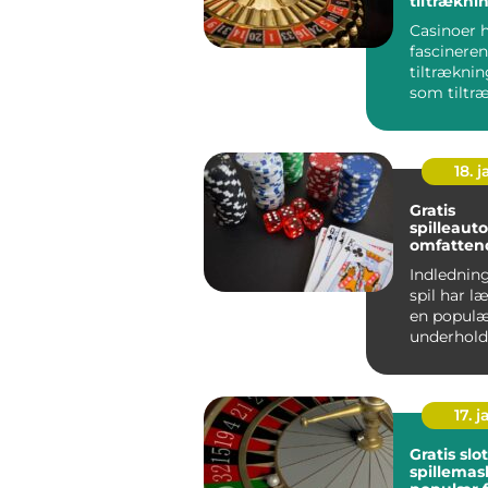
tiltrækni
Casinoer 
fascinere
tiltræknin
som tiltr
millioner a
ove...
18. j
Gratis
spilleaut
omfattend
casinoent
Indledning
spil har 
en populæ
underhold
mange me
Spænd...
17. j
Gratis slo
spillemas