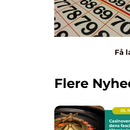
Få l
Flere Nyhe
05. 
Casinove
dens fasc