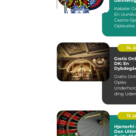
Gennemg
Casino-Spi
Kabaler Gra
Favoritu
En Uundvæ
g
Casino-Spi
Oplevelse Indledning:
Velkommen 
14. 
Gratis Onl
DK: En
Dybdegå
Gennem
Gratis Onl
Oplev
Underhol
ding Ude
Omkostni
13. j
Hjerterfri 
Den Ultim