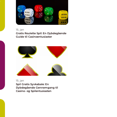
15. jan
Gratis Roulette Spil: En Dybdegående
Guide til Casinoentusiaster
15. jan
Spil Gratis Syvkabale: En
Dybdegående Gennemgang til
Casino- og Spilentusiasten