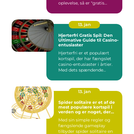
oplevelse, så er "gratis...
13. jan
Hjerterfri Gratis Spil: Den
Ultimative Guide til Casino-
entusiaster
Hjerterfri er et populært
kortspil, der har fængslet
casino-entusiaster i årtier.
Med dets spændende...
13. jan
Spider solitaire er et af de
mest populære kortspil i
verden og er noget, der
kan nydes af både casual
Med sin simple regler og
og erfarne casinospillere
fængslende gameplay
tilbyder spider solitaire en