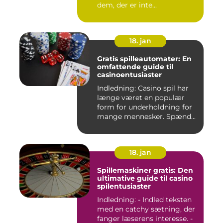
dem, der er inte...
18. jan
Gratis spilleautomater: En
omfattende guide til
casinoentusiaster
Indledning: Casino spil har
længe været en populær
form for underholdning for
mange mennesker. Spænd...
18. jan
Spillemaskiner gratis: Den
ultimative guide til casino
spilentusiaster
Indledning: - Indled teksten
med en catchy sætning, der
fanger læserens interesse. -